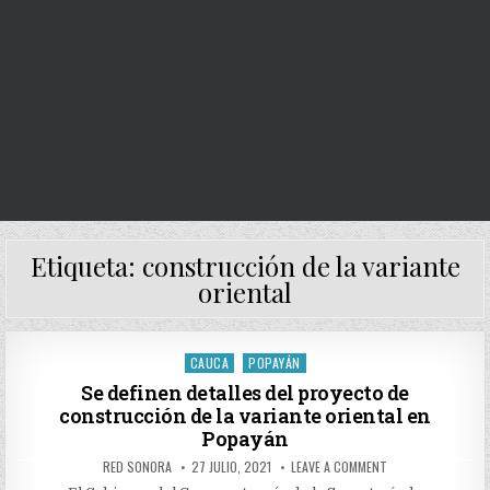
Etiqueta:
construcción de la variante
oriental
CAUCA
POPAYÁN
Posted
in
Se definen detalles del proyecto de
construcción de la variante oriental en
Popayán
AUTHOR:
PUBLISHED
ON
RED SONORA
27 JULIO, 2021
LEAVE A COMMENT
DATE:
SE