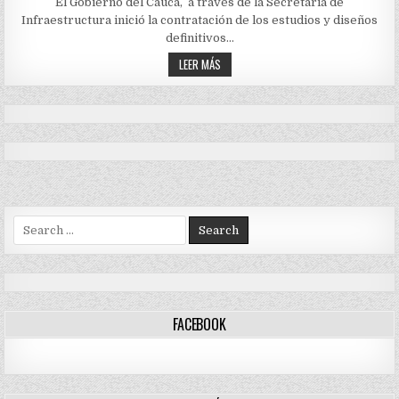
DEFINEN
El Gobierno del Cauca, a través de la Secretaría de
DETALLES
Infraestructura inició la contratación de los estudios y diseños
DEL
PROYECTO
definitivos…
DE
CONSTRUCCIÓN
SE
LEER MÁS
DE
DEFINEN
LA
DETALLES
VARIANTE
DEL
ORIENTAL
PROYECTO
EN
POPAYÁN
DE
CONSTRUCCIÓN
DE
LA
VARIANTE
ORIENTAL
EN
POPAYÁN
Search
for:
FACEBOOK