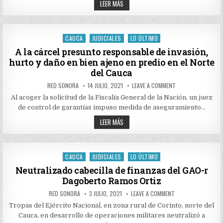
ATAQUE
FUNCIONARIO
LEER MÁS
DE
EN
LA
CORINTO
SIJÍN
DEJÓ
HERIDO
UN
FUNCIONARIO
CAUCA
JUDICIALES
LO ÚLTIMO
Posted
DE
LA
in
A la cárcel presunto responsable de invasión,
SIJÍN
hurto y daño en bien ajeno en predio en el Norte
HERIDO
del Cauca
AUTHOR:
PUBLISHED
ON
RED SONORA
14 JULIO, 2021
LEAVE A COMMENT
DATE:
A
LA
Al acoger la solicitud de la Fiscalía General de la Nación, un juez
CÁRCEL
de control de garantías impuso medida de aseguramiento…
PRESUNTO
RESPONSABLE
A
DE
LEER MÁS
INVASIÓN,
LA
HURTO
CÁRCEL
Y
PRESUNTO
DAÑO
RESPONSABLE
EN
DE
CAUCA
JUDICIALES
LO ÚLTIMO
BIEN
Posted
INVASIÓN,
AJENO
HURTO
in
Neutralizado cabecilla de finanzas del GAO-r
EN
Y
PREDIO
Dagoberto Ramos Ortiz
DAÑO
EN
EN
EL
BIEN
NORTE
AUTHOR:
PUBLISHED
ON
RED SONORA
3 JULIO, 2021
LEAVE A COMMENT
AJENO
DEL
DATE:
NEUTRALIZADO
CAUCA
EN
CABECILLA
Tropas del Ejército Nacional, en zona rural de Corinto, norte del
DE
PREDIO
Cauca, en desarrollo de operaciones militares neutralizó a
FINANZAS
EN
DEL