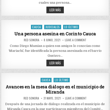
UNA
cuales una persona…
PERSONA
EN
INVESTIGAN
LEER MÁS
CORINTO
EL
CAUCA
ASESINATO
DE
UNA
PERSONA
CAUCA
JUDICIALES
LO ÚLTIMO
Posted
EN
CORINTO
in
Una persona asesina en Corinto Cauca
CAUCA
AUTHOR:
PUBLISHED
ON
RED SONORA
8 JUNIO, 2021
LEAVE A COMMENT
DATE:
UNA
PERSONA
Como Diego Mamian a quien sus amigos lo conocían como
ASESINA
‘Mariachi’, fue identificada la persona asesinada en el barrio
EN
CORINTO
Gustavo…
CAUCA
UNA
LEER MÁS
PERSONA
ASESINA
EN
CORINTO
CAUCA
CAUCA
LO ÚLTIMO
Posted
in
Avances en la mesa diálogo en el municipio de
Miranda
AUTHOR:
PUBLISHED
ON
RED SONORA
31 MAYO, 2021
LEAVE A COMMENT
DATE:
AVANCES
EN
Después de una jornada de diálogo realizada en el municipio de
LA
Miranda Cauca en la que participaron miembros del Comité…
MESA