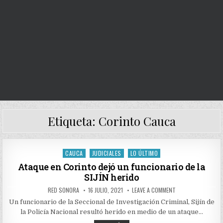
Etiqueta:
Corinto Cauca
CAUCA
JUDICIALES
LO ÚLTIMO
Posted
in
Ataque en Corinto dejó un funcionario de la
SIJÍN herido
AUTHOR:
PUBLISHED
ON
RED SONORA
16 JULIO, 2021
LEAVE A COMMENT
DATE:
ATAQUE
EN
Un funcionario de la Seccional de Investigación Criminal, Sijín de
CORINTO
la Policía Nacional resultó herido en medio de un ataque…
DEJÓ
UN