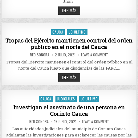
EL
Jhon…
GAO-
NORTE
R
DEL
NEUTRALIZADO
LEER MÁS
DAGOBERTO
CAUCA
CABECILLA
RAMOS
DE
ORTIZ
FINANZAS
DEL
GAO-
CAUCA
LO ÚLTIMO
Posted
R
DAGOBERTO
in
Tropas del Ejército mantienen control del orden
RAMOS
público en el norte del Cauca
ORTIZ
AUTHOR:
PUBLISHED
ON
RED SONORA
2 JULIO, 2021
LEAVE A COMMENT
DATE:
TROPAS
DEL
Tropas del Ejército mantienen el control del orden público en el
EJÉRCITO
norte del Cauca luego que disidencias de las FARC,…
MANTIENEN
CONTROL
TROPAS
DEL
LEER MÁS
ORDEN
DEL
PÚBLICO
EJÉRCITO
EN
MANTIENEN
EL
CONTROL
NORTE
DEL
CAUCA
JUDICIALES
LO ÚLTIMO
DEL
Posted
ORDEN
CAUCA
PÚBLICO
in
Investigan el asesinato de una persona en
EN
Corinto Cauca
EL
NORTE
DEL
AUTHOR:
PUBLISHED
ON
RED SONORA
15 JUNIO, 2021
LEAVE A COMMENT
CAUCA
DATE:
INVESTIGAN
EL
Las autoridades judiciales del municipio de Corinto Cauca
ASESINATO
adelantan las investigaciones para esclarecer las causas por las
DE