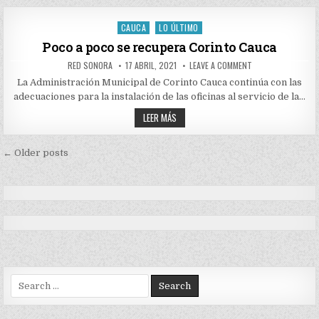
CAUCA
CAUCA
LO ÚLTIMO
Posted
in
Poco a poco se recupera Corinto Cauca
AUTHOR:
PUBLISHED
ON
RED SONORA
17 ABRIL, 2021
LEAVE A COMMENT
DATE:
POCO
A
La Administración Municipal de Corinto Cauca continúa con las
POCO
adecuaciones para la instalación de las oficinas al servicio de la…
SE
RECUPERA
POCO
CORINTO
LEER MÁS
CAUCA
A
POCO
SE
Navegación
RECUPERA
← Older posts
CORINTO
de
CAUCA
entradas
Search
for: