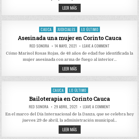
DIÁLOGO
AVANCES
EN
LEER MÁS
EL
EN
MUNICIPIO
LA
DE
MESA
MIRANDA
DIÁLOGO
EN
CAUCA
JUDICIALES
LO ÚLTIMO
Posted
EL
MUNICIPIO
in
Asesinada una mujer en Corinto Cauca
DE
MIRANDA
AUTHOR:
PUBLISHED
ON
RED SONORA
14 MAYO, 2021
LEAVE A COMMENT
DATE:
ASESINADA
UNA
Cómo Marisol Rosas Rojas, de 48 años de edad fue identificada la
MUJER
mujer asesinada con arma de fuego al interior…
EN
CORINTO
ASESINADA
CAUCA
LEER MÁS
UNA
MUJER
EN
CORINTO
CAUCA
CAUCA
LO ÚLTIMO
Posted
in
Bailoterapia en Corinto Cauca
AUTHOR:
PUBLISHED
ON
RED SONORA
29 ABRIL, 2021
LEAVE A COMMENT
DATE:
BAILOTERAPIA
EN
En el marco del Día Internacional de la Danza, que se celebra hoy
CORINTO
jueves 29 de abril, la administración municipal…
CAUCA
BAILOTERAPIA
LEER MÁS
EN
CORINTO