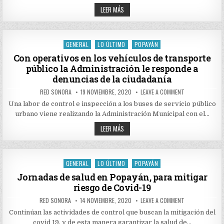
PARA
DATOS
EL
LEER MÁS
DEPARTAMENTO
DE
DEL
COVID-
CAUCA
19
PARA
EL
GENERAL
LO ÚLTIMO
POPAYÁN
Posted
DEPARTAMENTO
DEL
in
Con operativos en los vehículos de transporte
CAUCA
público la Administración le responde a
denuncias de la ciudadanía
AUTHOR:
PUBLISHED
ON
RED SONORA
19 NOVIEMBRE, 2020
LEAVE A COMMENT
DATE:
CON
OPERATIVOS
Una labor de control e inspección a los buses de servicio público
EN
urbano viene realizando la Administración Municipal con el…
LOS
VEHÍCULOS
CON
DE
LEER MÁS
TRANSPORTE
OPERATIVOS
PÚBLICO
EN
LA
LOS
ADMINISTRACIÓ
VEHÍCULOS
LE
DE
GENERAL
LO ÚLTIMO
POPAYÁN
RESPONDE
Posted
TRANSPORTE
A
PÚBLICO
in
Jornadas de salud en Popayán, para mitigar
DENUNCIAS
LA
DE
riesgo de Covid-19
ADMINISTRACIÓN
LA
LE
CIUDADANÍA
RESPONDE
AUTHOR:
PUBLISHED
ON
RED SONORA
14 NOVIEMBRE, 2020
LEAVE A COMMENT
A
DATE:
JORNADAS
DENUNCIAS
DE
Continúan las actividades de control que buscan la mitigación del
SALUD
DE
covid 19, y de esta manera garantizar la salud de…
EN