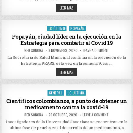
LA
POPAYÁN,
CIUDADANÍA
JORNADAS
PARA
LEER MÁS
MITIGAR
DE
RIESGO
SALUD
DE
EN
COVID-
POPAYÁN,
19
PARA
LO ÚLTIMO
POPAYÁN
Posted
MITIGAR
RIESGO
in
Popayán, ciudad líder en la ejecución en la
DE
Estrategia para combatir el Covid 19
COVID-
19
AUTHOR:
PUBLISHED
ON
RED SONORA
9 NOVIEMBRE, 2020
LEAVE A COMMENT
DATE:
POPAYÁN,
CIUDAD
La Secretaría de Salud Municipal continúa en la ejecución de la
LÍDER
Estrategia PRASS, esta vez en la comuna 9, con…
EN
LA
POPAYÁN,
EJECUCIÓN
LEER MÁS
EN
CIUDAD
LA
LÍDER
ESTRATEGIA
EN
PARA
LA
COMBATIR
EJECUCIÓN
GENERAL
LO ÚLTIMO
EL
Posted
EN
COVID
LA
in
Científicos colombianos, a punto de obtener un
19
ESTRATEGIA
medicamento contra la covid-19
PARA
COMBATIR
EL
AUTHOR:
PUBLISHED
ON
RED SONORA
26 OCTUBRE, 2020
LEAVE A COMMENT
COVID
DATE:
CIENTÍFICOS
19
COLOMBIANOS,
Investigadores de la Universidad Javeriana se encuentran en la
A
última fase de prueba en el desarrollo de un medicamento, a
PUNTO
DE