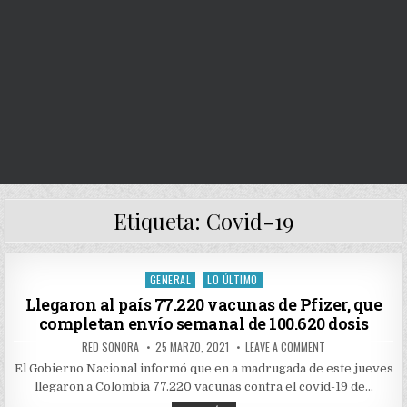
Etiqueta:
Covid-19
GENERAL
LO ÚLTIMO
Posted
in
Llegaron al país 77.220 vacunas de Pfizer, que
completan envío semanal de 100.620 dosis
AUTHOR:
PUBLISHED
ON
RED SONORA
25 MARZO, 2021
LEAVE A COMMENT
DATE:
LLEGARON
AL
El Gobierno Nacional informó que en a madrugada de este jueves
PAÍS
llegaron a Colombia 77.220 vacunas contra el covid-19 de…
77.220
VACUNAS