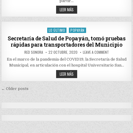
partir…
OBTENER
UN
CIENTÍFICOS
LEER MÁS
MEDICAMENTO
COLOMBIANOS,
CONTRA
A
LA
PUNTO
COVID-
DE
19
OBTENER
LO ÚLTIMO
POPAYÁN
Posted
UN
MEDICAMENTO
in
Secretaría de Salud de Popayán, tomó pruebas
CONTRA
rápidas para transportadores del Municipio
LA
COVID-
19
AUTHOR:
PUBLISHED
ON
RED SONORA
22 OCTUBRE, 2020
LEAVE A COMMENT
DATE:
SECRETARÍA
DE
En el marco de la pandemia del COVID19, la Secretaría de Salud
SALUD
Municipal, en articulación con el hospital Universitario San…
DE
POPAYÁN,
SECRETARÍA
TOMÓ
LEER MÁS
PRUEBAS
DE
RÁPIDAS
SALUD
PARA
DE
Navegación
TRANSPORTADO
POPAYÁN,
← Older posts
DEL
TOMÓ
MUNICIPIO
de
PRUEBAS
RÁPIDAS
entradas
PARA
TRANSPORTADORES
DEL
MUNICIPIO