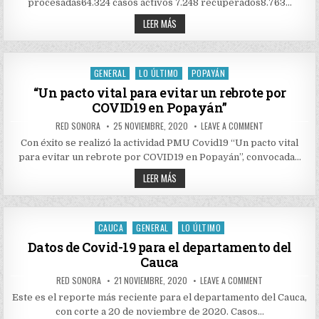
2020
procesadas64.324 casos activos 7.248 recuperados8.763…
CAUCA:
72
REPORTE
LEER MÁS
CASOS
COVID-
19
NOVIEMBRE
29
DE
GENERAL
LO ÚLTIMO
POPAYÁN
Posted
2020
CAUCA:
in
“Un pacto vital para evitar un rebrote por
72
COVID19 en Popayán”
CASOS
AUTHOR:
PUBLISHED
ON
RED SONORA
25 NOVIEMBRE, 2020
LEAVE A COMMENT
DATE:
“UN
PACTO
Con éxito se realizó la actividad PMU Covid19 “Un pacto vital
VITAL
para evitar un rebrote por COVID19 en Popayán”, convocada…
PARA
EVITAR
“UN
UN
LEER MÁS
REBROTE
PACTO
POR
VITAL
COVID19
PARA
EN
EVITAR
POPAYÁN”
UN
CAUCA
GENERAL
LO ÚLTIMO
Posted
REBROTE
POR
in
Datos de Covid-19 para el departamento del
COVID19
Cauca
EN
POPAYÁN”
AUTHOR:
PUBLISHED
ON
RED SONORA
21 NOVIEMBRE, 2020
LEAVE A COMMENT
DATE:
DATOS
DE
Este es el reporte más reciente para el departamento del Cauca,
COVID-
con corte a 20 de noviembre de 2020. Casos…
19