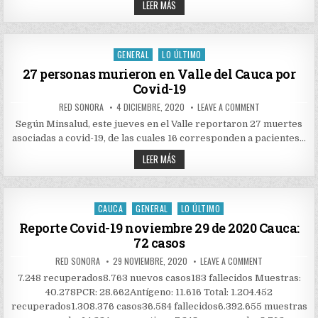
LLEGARON
DE
LEER MÁS
PFIZER,
AL
QUE
PAÍS
COMPLETAN
77.220
ENVÍO
VACUNAS
SEMANAL
DE
GENERAL
LO ÚLTIMO
DE
Posted
PFIZER,
100.620
QUE
in
27 personas murieron en Valle del Cauca por
DOSIS
COMPLETAN
Covid-19
ENVÍO
SEMANAL
DE
AUTHOR:
PUBLISHED
ON
RED SONORA
4 DICIEMBRE, 2020
LEAVE A COMMENT
100.620
DATE:
27
DOSIS
PERSONAS
Según Minsalud, este jueves en el Valle reportaron 27 muertes
MURIERON
asociadas a covid-19, de las cuales 16 corresponden a pacientes…
EN
VALLE
27
DEL
LEER MÁS
CAUCA
PERSONAS
POR
MURIERON
COVID-
EN
19
VALLE
DEL
CAUCA
GENERAL
LO ÚLTIMO
Posted
CAUCA
POR
in
Reporte Covid-19 noviembre 29 de 2020 Cauca:
COVID-
72 casos
19
AUTHOR:
PUBLISHED
ON
RED SONORA
29 NOVIEMBRE, 2020
LEAVE A COMMENT
DATE:
REPORTE
COVID-
7.248 recuperados8.763 nuevos casos183 fallecidos Muestras:
19
40.278PCR: 28.662Antígeno: 11.616 Total: 1.204.452
NOVIEMBRE
29
recuperados1.308.376 casos36.584 fallecidos6.392.655 muestras
DE