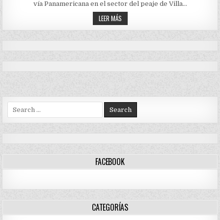
vía Panamericana en el sector del peaje de Villa…
EN
LA
FUERTES
VÍA
LEER MÁS
PANAMERICANA,
DISTURBIOS
SECTOR
AYER
PEAJE
EN
DE
LA
VILLA
VÍA
RICA
PANAMERICANA,
SECTOR
PEAJE
DE
VILLA
RICA
Search
for:
FACEBOOK
CATEGORÍAS