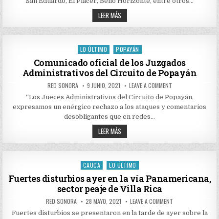
San Eduardo, El Placer, Bello Horizonte, entre otros…
ENTRE
MANIFESTANTES
DE
Y
LEER MÁS
EL
NUEVO
ESMAD
ENFRENTAMIENTOS
EN
ENTRE
EL
MANIFESTANTES
NORTE
Y
LO ÚLTIMO
POPAYÁN
DE
Posted
EL
POPAYÁN
ESMAD
in
Comunicado oficial de los Juzgados
EN
Administrativos del Circuito de Popayán
EL
NORTE
DE
AUTHOR:
PUBLISHED
ON
RED SONORA
9 JUNIO, 2021
LEAVE A COMMENT
POPAYÁN
DATE:
COMUNICADO
OFICIAL
“Los Jueces Administrativos del Circuito de Popayán,
DE
expresamos un enérgico rechazo a los ataques y comentarios
LOS
JUZGADOS
desobligantes que en redes…
ADMINISTRATIVOS
DEL
COMUNICADO
LEER MÁS
CIRCUITO
OFICIAL
DE
DE
POPAYÁN
LOS
JUZGADOS
ADMINISTRATIVOS
CAUCA
LO ÚLTIMO
Posted
DEL
CIRCUITO
in
Fuertes disturbios ayer en la vía Panamericana,
DE
sector peaje de Villa Rica
POPAYÁN
AUTHOR:
PUBLISHED
ON
RED SONORA
28 MAYO, 2021
LEAVE A COMMENT
DATE:
FUERTES
DISTURBIOS
Fuertes disturbios se presentaron en la tarde de ayer sobre la
AYER