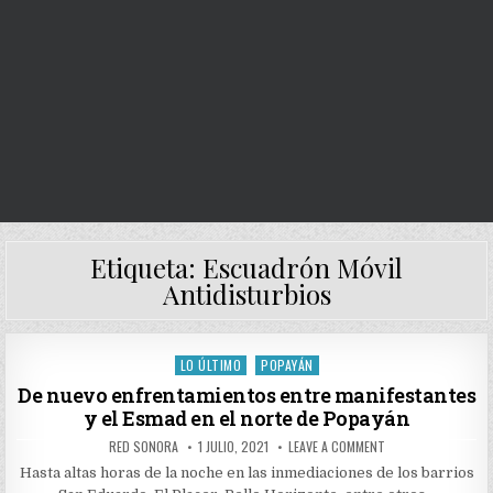
Etiqueta:
Escuadrón Móvil
Antidisturbios
LO ÚLTIMO
POPAYÁN
Posted
in
De nuevo enfrentamientos entre manifestantes
y el Esmad en el norte de Popayán
AUTHOR:
PUBLISHED
ON
RED SONORA
1 JULIO, 2021
LEAVE A COMMENT
DATE:
DE
NUEVO
Hasta altas horas de la noche en las inmediaciones de los barrios
ENFRENTAMIENTOS