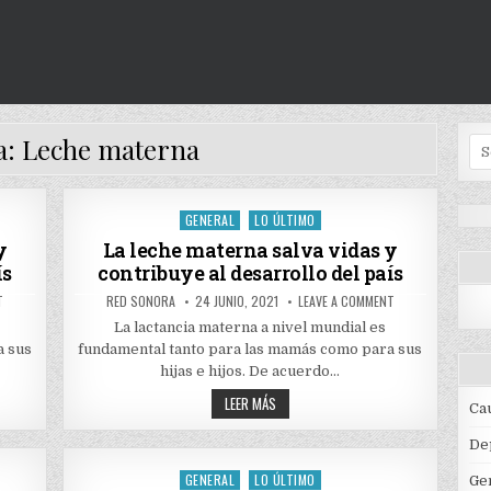
a:
Leche materna
Se
for
GENERAL
LO ÚLTIMO
Posted
in
y
La leche materna salva vidas y
ís
contribuye al desarrollo del país
ON
AUTHOR:
PUBLISHED
ON
T
RED SONORA
24 JUNIO, 2021
LEAVE A COMMENT
LA
DATE:
LA
LECHE
LECHE
La lactancia materna a nivel mundial es
MATERNA
MATERNA
a sus
fundamental tanto para las mamás como para sus
SALVA
SALVA
VIDAS
VIDAS
hijas e hijos. De acuerdo…
Y
Y
CONTRIBUYE
CONTRIBUYE
LA
LEER MÁS
AL
AL
Ca
LECHE
DESARROLLO
DESARROLLO
MATERNA
DEL
DEL
SALVA
PAÍS
PAÍS
De
VIDAS
Y
GENERAL
LO ÚLTIMO
Posted
Ge
CONTRIBUYE