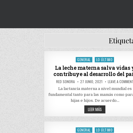
Etiquet
GENERAL
LO ÚLTIMO
Posted
in
La leche materna salva vidas 
contribuye al desarrollo del pa
AUTHOR:
PUBLISHED
RED SONORA
27 JUNIO, 2021
LEAVE A COMMEN
DATE:
La lactancia materna a nivel mundial es
fundamental tanto para las mamás como par
hijas e hijos. De acuerdo…
LA
LEER MÁS
LECHE
MATERNA
SALVA
VIDAS
Y
GENERAL
LO ÚLTIMO
Posted
CONTRIBUYE