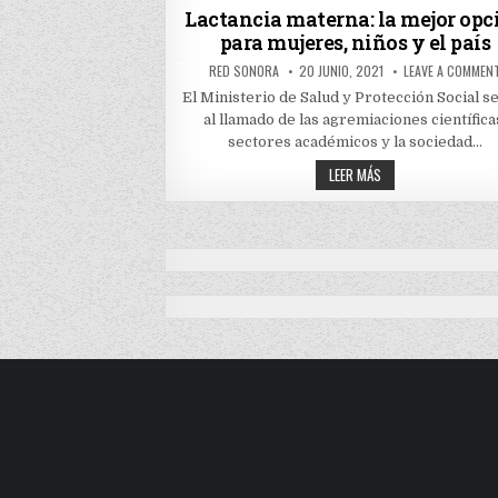
AL
in
Lactancia materna: la mejor opc
DESARROLLO
para mujeres, niños y el país
DEL
PAÍS
AUTHOR:
PUBLISHED
RED SONORA
20 JUNIO, 2021
LEAVE A COMMEN
DATE:
El Ministerio de Salud y Protección Social s
al llamado de las agremiaciones científica
sectores académicos y la sociedad…
LACTANCIA
LEER MÁS
MATERNA:
LA
MEJOR
OPCIÓN
PARA
MUJERES,
NIÑOS
Y
EL
PAÍS