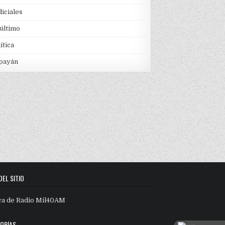
iciales
 último
ítica
payán
DEL SITIO
ca de Radio Mil40AM
ORÍAS