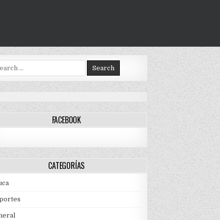
arch
:
FACEBOOK
CATEGORÍAS
uca
portes
neral