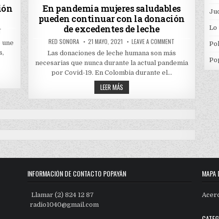
AL
in
ión
En pandemia mujeres saludables
DESARROLLO
Jud
pueden continuar con la donación
DEL
PAÍS
de excedentes de leche
Lo
ON
T
LACTANCIA
AUTHOR:
PUBLISHED
ON
RED SONORA
21 MAYO, 2021
LEAVE A COMMENT
MATERNA:
e une
Pol
DATE:
EN
LA
PANDEMIA
s,
Las donaciones de leche humana son más
MEJOR
MUJERES
OPCIÓN
Po
necesarias que nunca durante la actual pandemia
SALUDABLES
PARA
PUEDEN
MUJERES,
por Covid-19. En Colombia durante el…
CONTINUAR
NIÑOS
CON
Y
EN
LEER MÁS
LA
EL
PANDEMIA
DONACIÓN
PAÍS
MUJERES
DE
SALUDABLES
EXCEDENTES
PUEDEN
DE
LECHE
CONTINUAR
CON
LA
DONACIÓN
DE
EXCEDENTES
DE
LECHE
INFORMACIÓN DE CONTACTO POPAYÁN
MAPA 
Llamar (2) 824 12 87
Acer
radio1040@gmail.com
CATEG