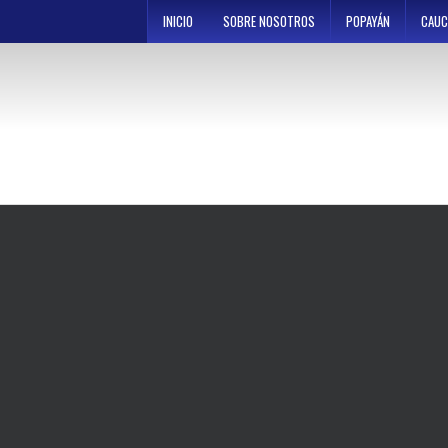
Skip
INICIO
SOBRE NOSOTROS
POPAYÁN
CAUC
to
content