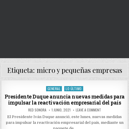
Etiqueta:
micro y pequeñas empresas
GENERAL
LO ÚLTIMO
Posted
in
Presidente Duque anuncia nuevas medidas para
impulsar la reactivación empresarial del país
AUTHOR:
PUBLISHED
ON
RED SONORA
1 JUNIO, 2021
LEAVE A COMMENT
DATE:
PRESIDENTE
DUQUE
El Presidente Iván Duque anunció, este lunes, nuevas medidas
ANUNCIA
para impulsar la reactivación empresarial del país, mediante un
NUEVAS
MEDIDAS
paquete de…