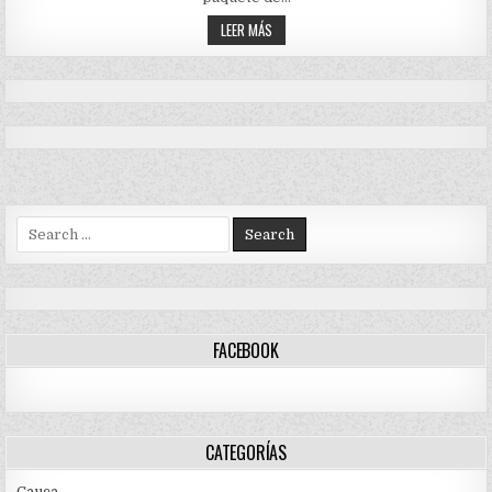
PARA
IMPULSAR
PRESIDENTE
LEER MÁS
LA
DUQUE
REACTIVACIÓN
ANUNCIA
EMPRESARIAL
NUEVAS
DEL
MEDIDAS
PAÍS
PARA
IMPULSAR
LA
REACTIVACIÓN
EMPRESARIAL
DEL
PAÍS
Search
for:
FACEBOOK
CATEGORÍAS
Cauca