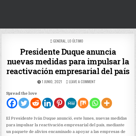
POSTED
GENERAL
,
LO ÚLTIMO
IN
Presidente Duque anuncia
nuevas medidas para impulsar la
reactivación empresarial del país
PUBLISHED
ON
1 JUNIO, 2021
LEAVE A COMMENT
DATE:
PRESIDENTE
DUQUE
Spread the love
ANUNCIA
NUEVAS
MEDIDAS
PARA
IMPULSAR
El Presidente Iván Duque anunció, este lunes, nuevas medidas
LA
para impulsar la reactivación empresarial del país, mediante
REACTIVACIÓN
un paquete de alivios encaminado a apoyar a las empresas de
EMPRESARIAL