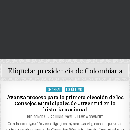
Etiqueta:
presidencia de Colombiana
GENERAL
LO ÚLTIMO
Posted
in
Avanza proceso para la primera elección de los
Consejos Municipales de Juventud en la
historia nacional
AUTHOR:
PUBLISHED
ON
RED SONORA
26 JUNIO, 2021
LEAVE A COMMENT
DATE:
AVANZA
PROCESO
Con la consigna ‘Joven elige joven’, avanza el proceso para las
PARA
primeras elecciones de Consejos Municipales de Juventud que