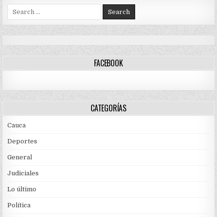
A
Search
LAS
REGIONES:
for:
MINISTRA
KAREN
ABUDINEN
FACEBOOK
CATEGORÍAS
Cauca
Deportes
General
Judiciales
Lo último
Política