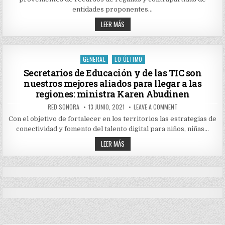
$324
MIL
entidades proponentes…
MILLONES,
MINCIENCIAS
CON
LEER MÁS
IMPULSARÁ
MÁS
REACTIVACIÓN
DE
ECONÓMICA
$324
DE
MIL
LAS
REGIONES
MILLONES,
GENERAL
LO ÚLTIMO
Posted
MINCIENCIAS
IMPULSARÁ
in
Secretarios de Educación y de las TIC son
REACTIVACIÓN
nuestros mejores aliados para llegar a las
ECONÓMICA
DE
regiones: ministra Karen Abudinen
LAS
REGIONES
AUTHOR:
PUBLISHED
ON
RED SONORA
13 JUNIO, 2021
LEAVE A COMMENT
DATE:
SECRETARIOS
DE
Con el objetivo de fortalecer en los territorios las estrategias de
EDUCACIÓN
conectividad y fomento del talento digital para niños, niñas…
Y
DE
SECRETARIOS
LAS
LEER MÁS
TIC
DE
SON
EDUCACIÓN
NUESTROS
Y
MEJORES
DE
ALIADOS
LAS
PARA
TIC
LLEGAR
SON
A
NUESTROS
LAS
MEJORES
REGIONES:
ALIADOS
MINISTRA
PARA
KAREN
LLEGAR
ABUDINEN