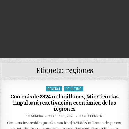
Etiqueta:
regiones
GENERAL
LO ÚLTIMO
Posted
in
Con más de $324 mil millones, MinCiencias
impulsará reactivación económica de las
regiones
AUTHOR:
PUBLISHED
ON
RED SONORA
22 AGOSTO, 2021
LEAVE A COMMENT
DATE:
CON
MÁS
Con una inversión que alcanza los $324.538 millones de pesos,
DE
provenientes de recursos de regalías y contrapartidas de