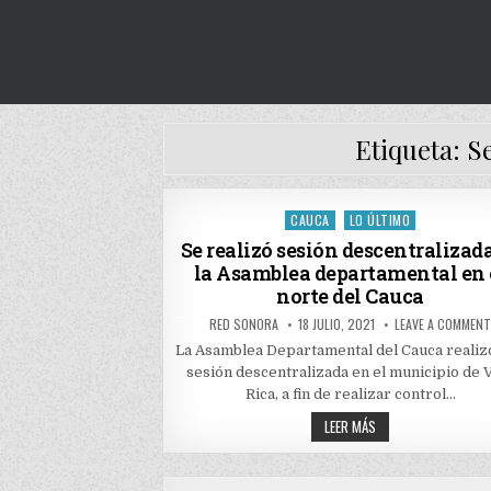
Etiqueta:
S
CAUCA
LO ÚLTIMO
Posted
in
Se realizó sesión descentralizad
la Asamblea departamental en 
norte del Cauca
AUTHOR:
PUBLISHED
RED SONORA
18 JULIO, 2021
LEAVE A COMMEN
DATE:
La Asamblea Departamental del Cauca realiz
sesión descentralizada en el municipio de V
Rica, a fin de realizar control…
SE
LEER MÁS
REALIZÓ
SESIÓN
DESCENTRALIZADA
DE