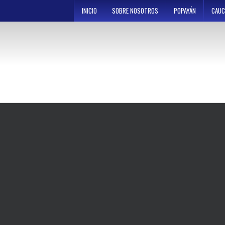
Skip
INICIO
SOBRE NOSOTROS
POPAYÁN
CAUC
to
content