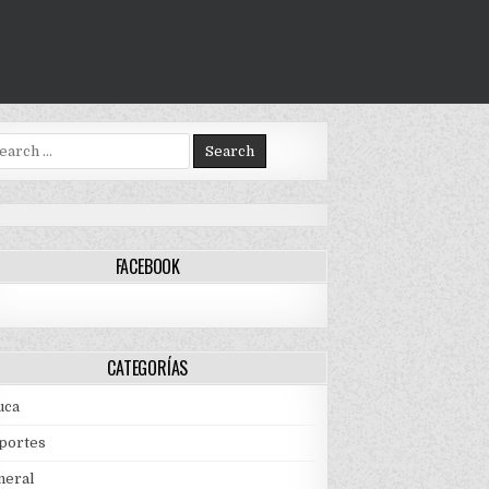
arch
:
FACEBOOK
CATEGORÍAS
uca
portes
neral