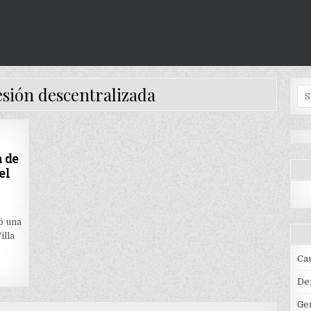
esión descentralizada
Se
for
a de
el
ON
T
SE
REALIZÓ
ó una
SESIÓN
illa
DESCENTRALIZADA
DE
LA
Ca
ASAMBLEA
DEPARTAMENTAL
EN
De
EL
NORTE
DEL
Ge