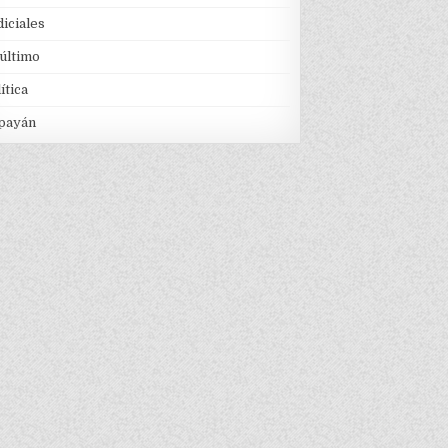
iciales
 último
ítica
payán
TOS