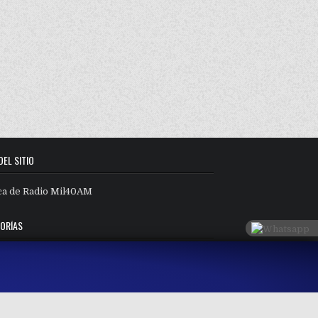
DEL SITIO
ca de Radio Mil40AM
ORÍAS
orías