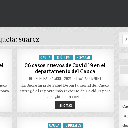
queta:
suarez
Se
for
CAUCA
LO ÚLTIMO
POPAYÁN
Posted
in
el
36 casos nuevos de Covid 19 en el
departamento del Cauca
ON
AUTHOR:
PUBLISHED
ON
RED SONORA
1 ABRIL, 2021
LEAVE A COMMENT
64
DATE:
36
CASOS
CASOS
auca
La Secretaría de Salud Departamental del Cauca
NUEVOS
NUEVOS
 para
entregó el reporte más reciente de Covid 19 para
DE
DE
COVID
COVID
la región, con corte…
19
19
EN
EN
36
LEER MÁS
EL
EL
Ca
CASOS
DEPARTAMENTO
DEPARTAMENTO
NUEVOS
DEL
DEL
DE
CAUCA
CAUCA
De
COVID
19
CAUCA
JUDICIALES
Posted
Ge
EN