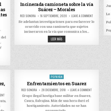
EL
in
l
Incinerada camioneta sobre la vía
DEPARTAMENTO
Jud
ias
Suárez – Morales
DEL
CAUCA
ntes
Lo
AUTHOR:
PUBLISHED
ON
RED SONORA
16 SEPTIEMBRE, 2020
LEAVE A COMMENT
DATE:
INCINERADA
CAMIONETA
Se adelantan investigaciones para esclarecer lo
Pol
SOBRE
ocurrido con una camioneta que sujetos
LA
VÍA
Po
ON
T
incineraron en la vía que comunica a los…
SUÁREZ
LLUVIAS
–
EN
 del
INCINERADA
LEER MÁS
MORALES
EL
CAMIONETA
,
DEPARTAMENTO
SOBRE
DEL
y
LA
CAUCA
VÍA
DEJAN
SUÁREZ
GRAVES
–
CONSECUENCIAS
EN
MORALES
VÍAS,
VIVIENDAS,
CULTIVOS,
PUENTES
VEHICULARES,
POPAYÁN
Posted
PEATONALES
Y
in
ez,
Enfrentamientos en Suarez
ACUEDUCTOS
AUTHOR:
PUBLISHED
ON
RED SONORA
28 DICIEMBRE, 2018
LEAVE A COMMENT
DATE:
ENFRENTAMIEN
ON
MENT
EN
Grupo ilegal hostiga base militar en Suarez,
ASESINAN
SUAREZ
OTRO
Cauca, Salvajina. Más de una hora duró el
sta,
INDÍGENA
hostigamiento. Autoridades no se han
l
EN
SUÁREZ,
pronunciado…
nde