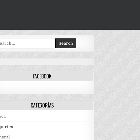
arch
:
FACEBOOK
CATEGORÍAS
uca
portes
neral