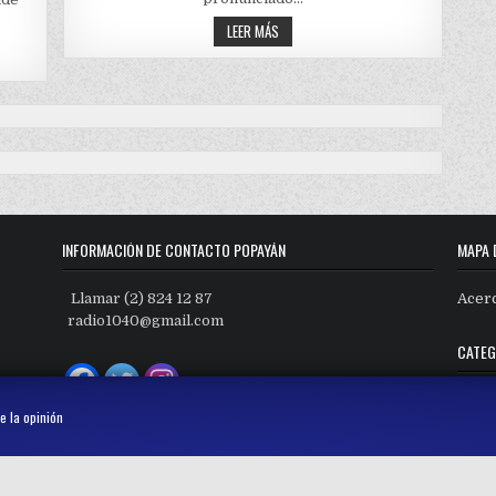
CAUCA
ENFRENTAMIENTOS
LEER MÁS
EN
SUAREZ
INFORMACIÓN DE CONTACTO POPAYÁN
MAPA 
Llamar (2) 824 12 87
Acer
radio1040@gmail.com
CATEG
Categ
e la opinión
Copyright © 2026 Radio Mil40 AM