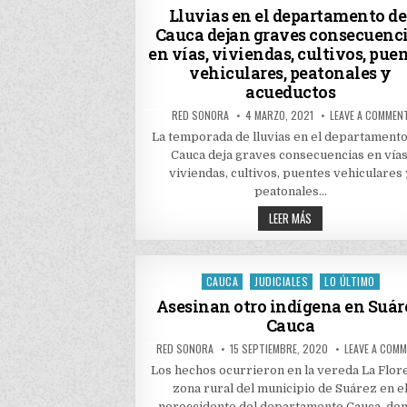
EL
in
Lluvias en el departamento de
DEPARTAMENTO
Cauca dejan graves consecuenc
DEL
CAUCA
en vías, viviendas, cultivos, pue
vehiculares, peatonales y
acueductos
AUTHOR:
PUBLISHED
RED SONORA
4 MARZO, 2021
LEAVE A COMMEN
DATE:
La temporada de lluvias en el departamento
Cauca deja graves consecuencias en vías
viviendas, cultivos, puentes vehiculares 
peatonales…
LLUVIAS
LEER MÁS
EN
EL
DEPARTAMENTO
DEL
CAUCA
CAUCA
JUDICIALES
LO ÚLTIMO
Posted
DEJAN
GRAVES
in
Asesinan otro indígena en Suár
CONSECUENCIAS
Cauca
EN
VÍAS,
VIVIENDAS,
AUTHOR:
PUBLISHED
RED SONORA
15 SEPTIEMBRE, 2020
LEAVE A COM
CULTIVOS,
DATE:
PUENTES
Los hechos ocurrieron en la vereda La Flore
VEHICULARES,
zona rural del municipio de Suárez en e
PEATONALES
Y
noroccidente del departamento Cauca, do