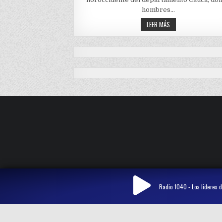
ACUEDUCTOS
hombres…
ASESINAN
LEER MÁS
OTRO
INDÍGENA
EN
SUÁREZ,
CAUCA
Radio 1040 - Los lideres d