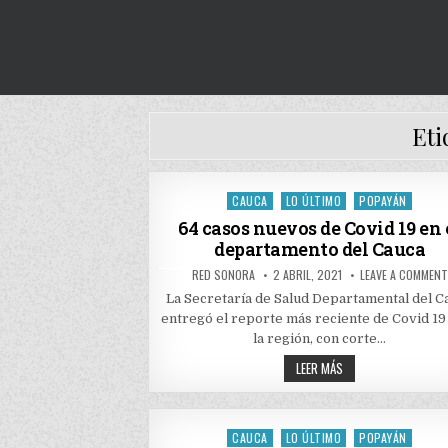
Eti
CAUCA
LO ÚLTIMO
POPAYÁN
Posted
in
64 casos nuevos de Covid 19 en 
departamento del Cauca
AUTHOR:
PUBLISHED
RED SONORA
2 ABRIL, 2021
LEAVE A COMMENT
DATE:
La Secretaría de Salud Departamental del C
entregó el reporte más reciente de Covid 19
la región, con corte…
64
LEER MÁS
CASOS
NUEVOS
DE
COVID
19
CAUCA
LO ÚLTIMO
POPAYÁN
Posted
EN