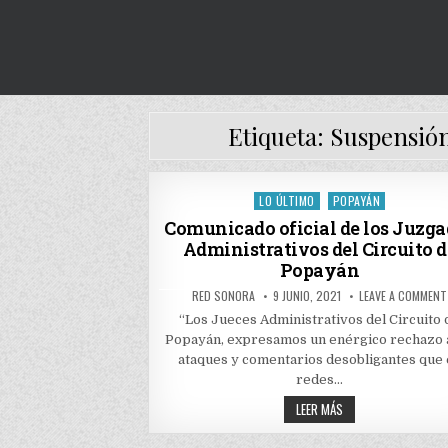
Etiqueta:
Suspensión
LO ÚLTIMO
POPAYÁN
Posted
in
Comunicado oficial de los Juzga
Administrativos del Circuito d
Popayán
AUTHOR:
PUBLISHED
RED SONORA
9 JUNIO, 2021
LEAVE A COMMENT
DATE:
“Los Jueces Administrativos del Circuito 
Popayán, expresamos un enérgico rechazo a
ataques y comentarios desobligantes que
redes…
COMUNICADO
LEER MÁS
OFICIAL
DE
LOS