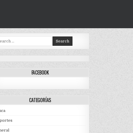
arch
:
FACEBOOK
CATEGORÍAS
uca
portes
neral