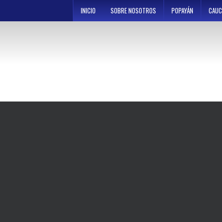
Skip
INICIO
SOBRE NOSOTROS
POPAYÁN
CAUC
to
content