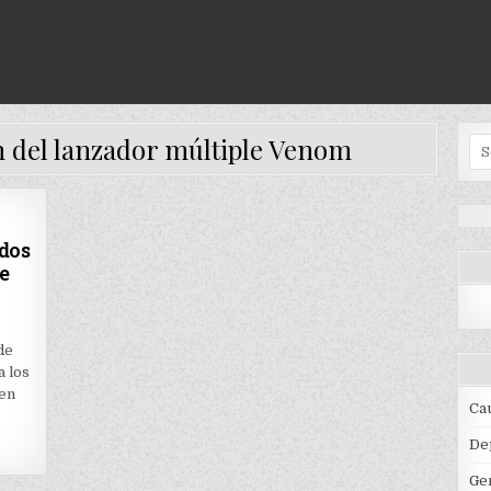
 del lanzador múltiple Venom
Se
for
dos
e
ON
COMUNICADO
OFICIAL
de
DE
 los
LOS
JUZGADOS
 en
ADMINISTRATIVOS
Ca
DEL
CIRCUITO
DE
De
POPAYÁN
Ge