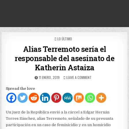
POSTED
LO ÚLTIMO
IN
Alias Terremoto sería el
responsable del asesinato de
Katherin Astaiza
PUBLISHED
ON
11 ENERO, 2019
LEAVE A COMMENT
DATE:
ALIAS
TERREMOTO
Spread the love
SERÍA
EL
RESPONSABLE
DEL
ASESINATO
Un juez de la República envió a la cárcel a Edgar Hernán
DE
Torres Sánchez, alias Terremoto, señalado de su presunta
KATHERIN
participación en un caso de feminicidio y en un homicidio
ASTAIZA