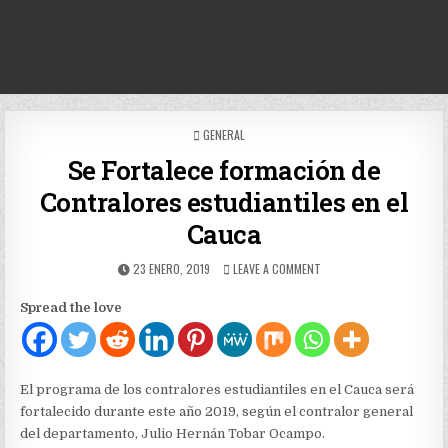
POSTED
GENERAL
IN
Se Fortalece formación de
Contralores estudiantiles en el
Cauca
PUBLISHED
ON
23 ENERO, 2019
LEAVE A COMMENT
DATE:
SE
FORTALECE
Spread the love
FORMACIÓN
DE
CONTRALORES
ESTUDIANTILES
EN
El programa de los contralores estudiantiles en el Cauca será
EL
fortalecido durante este año 2019, según el contralor general
CAUCA
del departamento, Julio Hernán Tobar Ocampo.