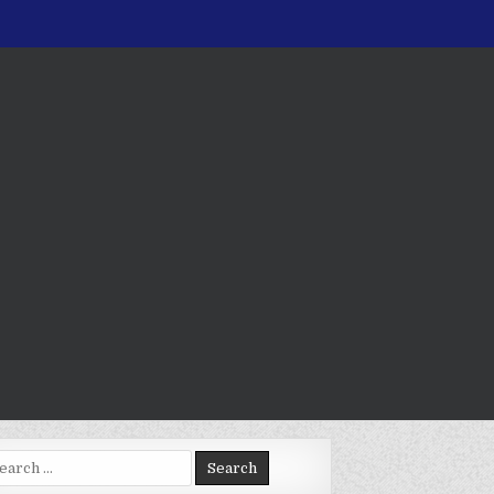
arch
: