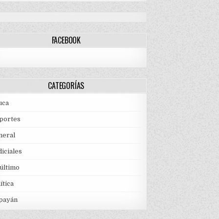
FACEBOOK
CATEGORÍAS
uca
portes
neral
iciales
 último
ítica
payán