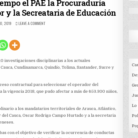
tiempo el PAE la Procuraduría
r y la Secreataria de Educación
ED
ON
O, 2019
LEAVE A COMMENT
POR
NO
CONTRATAR
A
TIEMPO
EL
PAE
0 investigaciones disciplinarias a los actuales
LA
Ca
 Cauca, Cundinamarca, Quindío, Tolima, Santander, Sucre y
PROCURADURÍA
INVESTIGA
De
AL
ceso contractual para seleccionar el operador del
Ge
GOBERNADOR
Y
 la vigencia 2018, que pudo afectar a más de 653.300 niños,
Jud
LA
SECREATARIA
Lo
DE
inario a los mandatarios territoriales de Arauca, Atlántico,
EDUCACIÓN
r del Cauca, Oscar Rodrigo Campo Hurtado y a la secretaria
Pol
eneses.
Po
as con el objetivo de verificar la ocurrencia de conductas