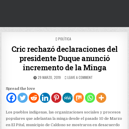
POSTED
POLÍTICA
IN
Cric rechazó declaraciones del
presidente Duque anunció
incremento de la Minga
PUBLISHED
ON
29 MARZO, 2019
LEAVE A COMMENT
DATE:
CRIC
RECHAZÓ
Spread the love
DECLARACIONES
DEL
PRESIDENTE
DUQUE
ANUNCIÓ
Los pueblos indígenas, las organizaciones sociales y procesos
INCREMENTO
populares que adelantan la minga desde el pasado 10 de Marzo
DE
en El Pital, municipio de Caldono se mostraron en desacuerdo
LA