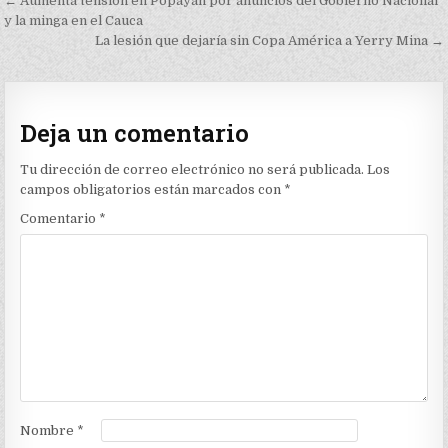
Navegación
← Aumenta tensión en Popayán por anuncios del Gobierno Nacional
de
y la minga en el Cauca
La lesión que dejaría sin Copa América a Yerry Mina →
entradas
Deja un comentario
Tu dirección de correo electrónico no será publicada.
Los
campos obligatorios están marcados con
*
Comentario
*
Nombre
*