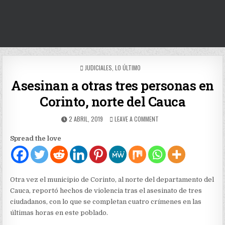
POSTED
JUDICIALES
,
LO ÚLTIMO
IN
Asesinan a otras tres personas en
Corinto, norte del Cauca
PUBLISHED
ON
2 ABRIL, 2019
LEAVE A COMMENT
DATE:
ASESINAN
A
Spread the love
OTRAS
TRES
PERSONAS
EN
CORINTO,
Otra vez el municipio de Corinto, al norte del departamento del
NORTE
Cauca, reportó hechos de violencia tras el asesinato de tres
DEL
ciudadanos, con lo que se completan cuatro crímenes en las
CAUCA
últimas horas en este poblado.