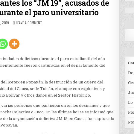
rantes los “JM 19”, acusados de
urante el paro universitario
SHED
ON
, 2019
LEAVE A COMMENT
CAPTURAN
A
TRES
INTEGRANTES
LOS
“JM
19”,
ividades delictivas durante el paro estudiantil del año
ACUSADOS
Ca
recientemente fueron capturadas en el departamento del
DE
ACTOS
De
VANDÁLICOS
e del Icetex en Popayán, la destrucción de un cajero del
Ge
DURANTE
EL
idad del Cauca, sede Tulcán, el ataque con explosivos y
Jud
PARO
rrio Bolívar y otros daños en el Sector Histórico.
UNIVERSITARIO
Lo
de varias personas que participaron en los desmanes y que
ocha Colectiva o Juco. En las últimas horas se informó que
Pol
 de la organización delictiva JM 19 en Cauca, fue capturado
Po
n Popayán.