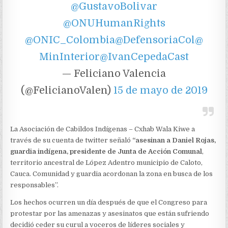
@GustavoBolivar
@ONUHumanRights
@ONIC_Colombia
@DefensoriaCol
@
MinInterior
@IvanCepedaCast
— Feliciano Valencia
(@FelicianoValen)
15 de mayo de 2019
La Asociación de Cabildos Indígenas – Cxhab Wala Kiwe a
través de su cuenta de twitter señaló
“asesinan a Daniel Rojas,
guardia indígena, presidente de Junta de Acción Comunal
,
territorio ancestral de López Adentro municipio de Caloto,
Cauca. Comunidad y guardia acordonan la zona en busca de los
responsables”.
Los hechos ocurren un día después de que el Congreso para
protestar por las amenazas y asesinatos que están sufriendo
decidió ceder su curul a voceros de líderes sociales y