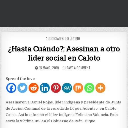
POSTED
JUDICIALES
,
LO ÚLTIMO
IN
¿Hasta Cuándo?: Asesinan a otro
líder social en Caloto
PUBLISHED
ON
15 MAYO, 2019
LEAVE A COMMENT
DATE:
¿HASTA
CUÁNDO?:
Spread the love
ASESINAN
A
OTRO
LÍDER
SOCIAL
Asesinaron a Daniel Rojas, líder indígena y presidente de Junta
EN
de Acción Comunal de la vereda de López Adentro, en Caloto,
CALOTO
Cauca. Así lo informó el líder indígena Feliciano Valencia. Esta
sería la víctima 162 en el Gobierno de Iván Duque.