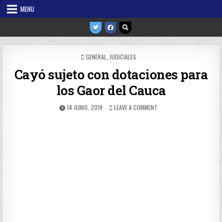
Skip
MENU
to
content
POSTED
GENERAL
,
JUDICIALES
IN
Cayó sujeto con dotaciones para
los Gaor del Cauca
PUBLISHED
ON
14 JUNIO, 2019
LEAVE A COMMENT
DATE:
CAYÓ
SUJETO
CON
DOTACIONES
PARA
LOS
GAOR
DEL
CAUCA