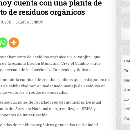
hoy cuenta con una planta de
o de residuos orgánicos
ED
ON
O, 2019
LEAVE A COMMENT
POPAYÁN
SÍ
CAMBIÓ,
HOY
CUENTA
CON
UNA
rovechamiento de residuos orgánicos “La Patojita”, que
PLANTA
Ca
ón de la Administración Municipal ‘Vive el Cambio’ y que
DE
de mercado de los barrios La Esmeralda y Bolívar.
APROVECHAMIENTO
De
DE
isminuir la cantidad de residuos sólidos que se disponen en
Ge
RESIDUOS
ORGÁNICOS
cas de salubridad por el inadecuado manejo de residuos en
Jud
ad de vectores y roedores generados.
Lo
las asociaciones de recicladores del municipio. De igual
antes del Servicio Nacional de Aprendizaje – SENA y
Pol
royectos de investigación.
Po
ladas de residuos orgánicos generados en la ciudad,