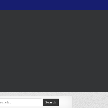
arch
: