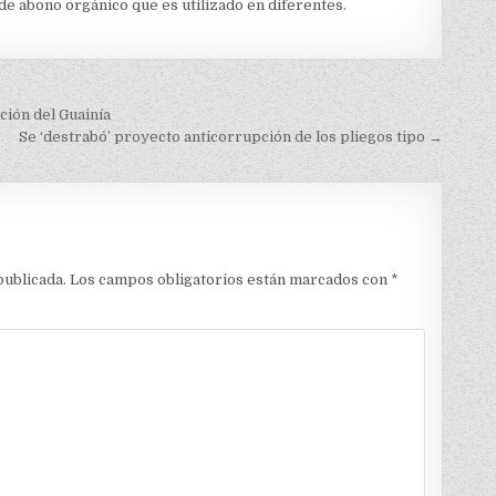
 abono orgánico que es utilizado en diferentes.
ción del Guainía
Se ‘destrabó’ proyecto anticorrupción de los pliegos tipo →
publicada.
Los campos obligatorios están marcados con
*