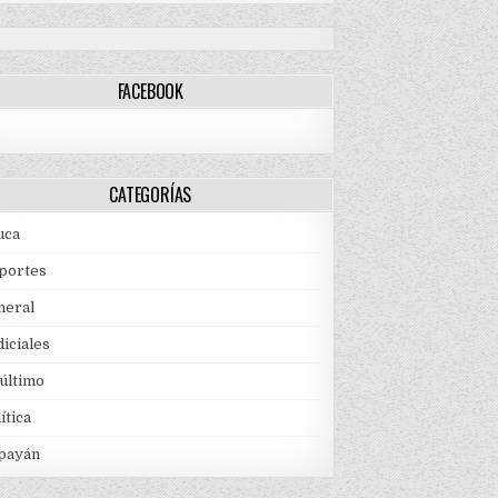
FACEBOOK
CATEGORÍAS
uca
portes
neral
iciales
 último
ítica
payán