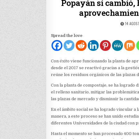
Popayán sí cambió, 
aprovechamient
PUBLISH
14 AGOST
DATE:
Spread the love
Con éxito viene funcionando la planta de ap
desde el 2017 se reactivó gracias a la gesti
reúne los residuos orgánicos de las plazas 
Con la planta de compostaje, se ha logrado d
el relleno sanitario, mitigar las problemáti
las plazas de mercado y disminuir la cantid
En el ámbito social se ha logrado vincular a 
manera, a este proceso se han unido estudi
diferentes Universidades de la ciudad con p
Hasta el momento se han procesado 400 tone