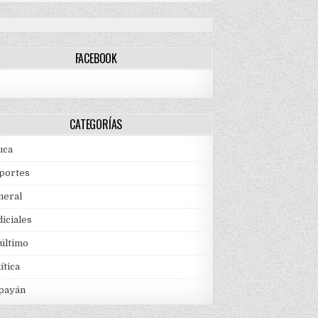
FACEBOOK
CATEGORÍAS
uca
portes
neral
iciales
 último
ítica
payán