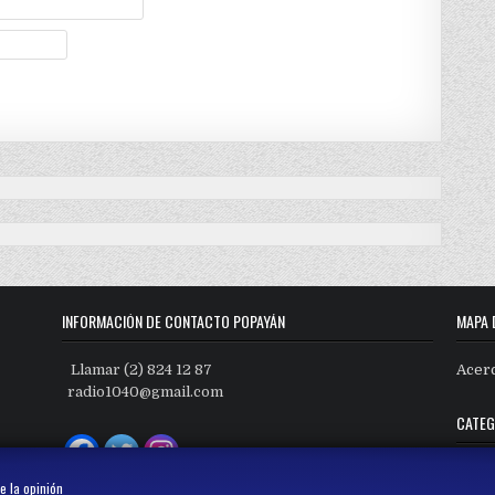
INFORMACIÓN DE CONTACTO POPAYÁN
MAPA 
Llamar (2) 824 12 87
Acer
radio1040@gmail.com
CATEG
Categ
e la opinión