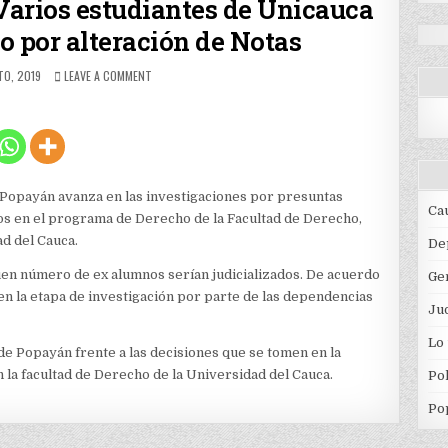
: Varios estudiantes de Unicauca
lo por alteración de Notas
ED
ON
O, 2019
LEAVE A COMMENT
SE
VIENE
EL
FALLO
FINAL:
VARIOS
ESTUDIANTES
n Popayán avanza en las investigaciones por presuntas
DE
Ca
ios en el programa de Derecho de la Facultad de Derecho,
UNICAUCA
ad del Cauca.
PERDERÁN
De
SU
en número de ex alumnos serían judicializados. De acuerdo
Ge
TÍTULO
POR
en la etapa de investigación por parte de las dependencias
Jud
ALTERACIÓN
DE
Lo
NOTAS
de Popayán frente a las decisiones que se tomen en la
n la facultad de Derecho de la Universidad del Cauca.
Pol
Po