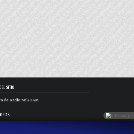
DEL SITIO
ca de Radio Mil40AM
ORÍAS
orías