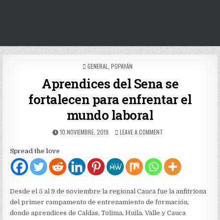
POSTED
GENERAL
,
POPAYÁN
IN
Aprendices del Sena se
fortalecen para enfrentar el
mundo laboral
PUBLISHED
ON
10 NOVIEMBRE, 2019
LEAVE A COMMENT
DATE:
APRENDICES
DEL
Spread the love
SENA
SE
FORTALECEN
PARA
ENFRENTAR
Desde el 5 al 9 de noviembre la regional Cauca fue la anfitriona
EL
del primer campamento de entrenamiento de formación,
MUNDO
donde aprendices de Caldas, Tolima, Huila, Valle y Cauca
LABORAL