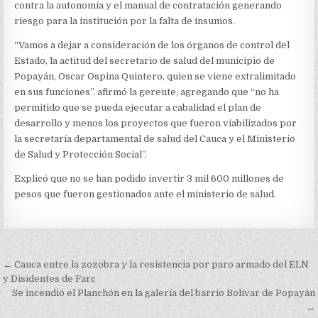
GERENTE
contra la autonomía y el manual de contratación generando
DEL
riesgo para la institución por la falta de insumos.
HOSPITAL
SAN
“Vamos a dejar a consideración de los órganos de control del
JOSÉ
Estado, la actitud del secretario de salud del municipio de
Popayán, Oscar Ospina Quintero, quien se viene extralimitado
en sus funciones”, afirmó la gerente, agregando que “no ha
permitido que se pueda ejecutar a cabalidad el plan de
desarrollo y menos los proyectos que fueron viabilizados por
la secretaría departamental de salud del Cauca y el Ministerio
de Salud y Protección Social”.
Explicó que no se han podido invertir 3 mil 600 millones de
pesos que fueron gestionados ante el ministerio de salud.
Navegación
← Cauca entre la zozobra y la resistencia por paro armado del ELN
de
y Disidentes de Farc
Se incendió el Planchón en la galería del barrio Bolívar de Popayán
entradas
→