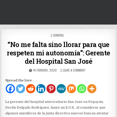
POSTED
GENERAL
IN
“No me falta sino llorar para que
respeten mi autonomía”: Gerente
del Hospital San José
PUBLISHED
ON
14 FEBRERO, 2020
LEAVE A COMMENT
DATE:
“NO
ME
Spread the love
FALTA
SINO
LLORAR
PARA
QUE
La gerente del hospital universitario San José en Popayán,
RESPETEN
Derlín Delgado Rodríguez, lanzó un S.O.S., al considerar que
MI
algunos miembros de la junta directiva nuevos buscan atentar
AUTONOMÍA”: