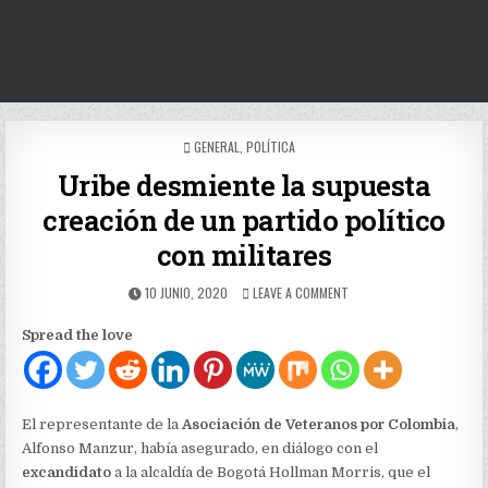
POSTED
GENERAL
,
POLÍTICA
IN
Uribe desmiente la supuesta
creación de un partido político
con militares
PUBLISHED
ON
10 JUNIO, 2020
LEAVE A COMMENT
DATE:
URIBE
DESMIENTE
Spread the love
LA
SUPUESTA
CREACIÓN
DE
UN
El representante de la
Asociación de Veteranos por Colombia
,
PARTIDO
Alfonso Manzur, había asegurado, en diálogo con el
POLÍTICO
excandidato
a la alcaldía de Bogotá Hollman Morris, que el
CON