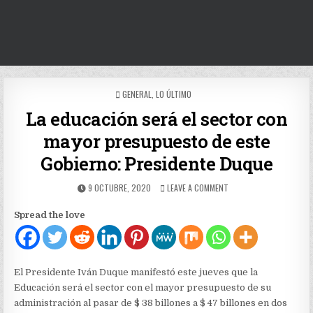
POSTED
GENERAL
,
LO ÚLTIMO
IN
La educación será el sector con
mayor presupuesto de este
Gobierno: Presidente Duque
PUBLISHED
ON
9 OCTUBRE, 2020
LEAVE A COMMENT
DATE:
LA
EDUCACIÓN
Spread the love
SERÁ
EL
SECTOR
CON
MAYOR
El Presidente Iván Duque manifestó este jueves que la
PRESUPUESTO
Educación será el sector con el mayor presupuesto de su
DE
administración al pasar de $ 38 billones a $ 47 billones en dos
ESTE