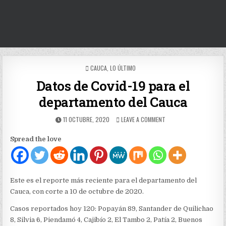
POSTED
CAUCA
,
LO ÚLTIMO
IN
Datos de Covid-19 para el
departamento del Cauca
PUBLISHED
ON
11 OCTUBRE, 2020
LEAVE A COMMENT
DATE:
DATOS
DE
Spread the love
COVID-
19
PARA
EL
DEPARTAMENTO
Este es el reporte más reciente para el departamento del
DEL
Cauca, con corte a 10 de octubre de 2020.
CAUCA
Casos reportados hoy 120: Popayán 89, Santander de Quilichao
8, Silvia 6, Piendamó 4, Cajibío 2, El Tambo 2, Patía 2, Buenos