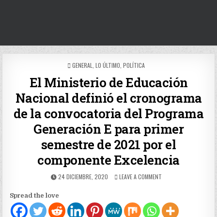
POSTED
GENERAL
,
LO ÚLTIMO
,
POLÍTICA
IN
El Ministerio de Educación
Nacional definió el cronograma
de la convocatoria del Programa
Generación E para primer
semestre de 2021 por el
componente Excelencia
PUBLISHED
ON
24 DICIEMBRE, 2020
LEAVE A COMMENT
DATE:
EL
MINISTERIO
Spread the love
DE
EDUCACIÓN