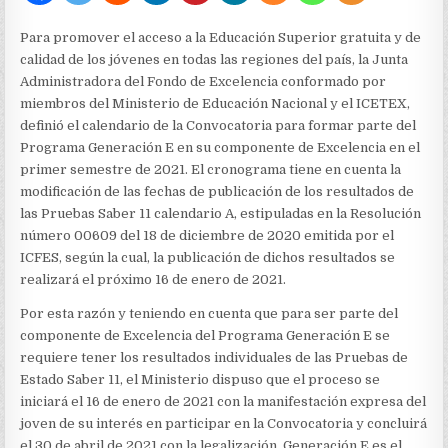
NACIONAL
DEFINIÓ
EL
Para promover el acceso a la Educación Superior gratuita y de
CRONOGRAMA
calidad de los jóvenes en todas las regiones del país, la Junta
DE
Administradora del Fondo de Excelencia conformado por
LA
CONVOCATORIA
miembros del Ministerio de Educación Nacional y el ICETEX,
DEL
definió el calendario de la Convocatoria para formar parte del
PROGRAMA
Programa Generación E en su componente de Excelencia en el
GENERACIÓN
primer semestre de 2021. El cronograma tiene en cuenta la
E
PARA
modificación de las fechas de publicación de los resultados de
PRIMER
las Pruebas Saber 11 calendario A, estipuladas en la Resolución
SEMESTRE
número 00609 del 18 de diciembre de 2020 emitida por el
DE
2021
ICFES, según la cual, la publicación de dichos resultados se
POR
realizará el próximo 16 de enero de 2021.
EL
COMPONENTE
Por esta razón y teniendo en cuenta que para ser parte del
EXCELENCIA
componente de Excelencia del Programa Generación E se
requiere tener los resultados individuales de las Pruebas de
Estado Saber 11, el Ministerio dispuso que el proceso se
iniciará el 16 de enero de 2021 con la manifestación expresa del
joven de su interés en participar en la Convocatoria y concluirá
el 30 de abril de 2021 con la legalización. Generación E es el