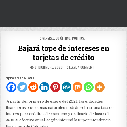
POSTED
GENERAL
,
LO ÚLTIMO
,
POLÍTICA
IN
Bajará tope de intereses en
tarjetas de crédito
PUBLISHED
ON
31 DICIEMBRE, 2020
LEAVE A COMMENT
DATE:
BAJARÁ
TOPE
Spread the love
DE
INTERESES
EN
TARJETAS
DE
A partir del primero de enero del 2021, las entidades
CRÉDITO
financieras o personas naturales podrán cobrar una tasa de
interés para créditos de consumo y ordinario de hasta el
25.98% efectivo anual, según informó la Superintendencia
Financiera de Colombia.