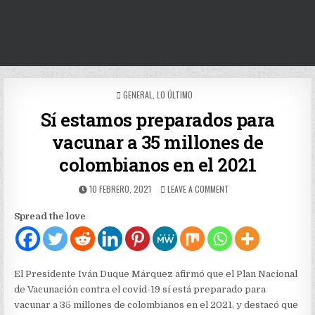
POSTED
GENERAL
,
LO ÚLTIMO
IN
Sí estamos preparados para
vacunar a 35 millones de
colombianos en el 2021
PUBLISHED
ON
10 FEBRERO, 2021
LEAVE A COMMENT
DATE:
SÍ
ESTAMOS
Spread the love
PREPARADOS
PARA
VACUNAR
A
35
El Presidente Iván Duque Márquez afirmó que el Plan Nacional
MILLONES
de Vacunación contra el covid-19 sí está preparado para
DE
vacunar a 35 millones de colombianos en el 2021, y destacó que
COLOMBIANOS