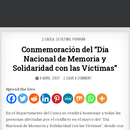
POSTED
CAUCA
,
LO ÚLTIMO
,
POPAYÁN
IN
Conmemoración del “Día
Nacional de Memoria y
Solidaridad con las Víctimas”
PUBLISHED
ON
9 ABRIL, 2021
LEAVE A COMMENT
DATE:
CONMEMORACIÓN
DEL
Spread the love
“DÍA
NACIONAL
DE
MEMORIA
Y
En el departamento del Cauca se rendirá homenaje a todas las
SOLIDARIDAD
personas afectadas por el conflicto en el marco del “Día
CON
Nacional de Memoria y Solidaridad con las Víctimas”, donde con
LAS