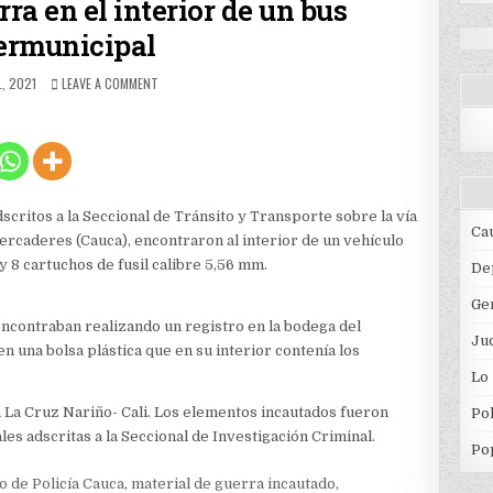
ra en el interior de un bus
ermunicipal
HED
ON
L, 2021
LEAVE A COMMENT
ELEMENTOS
DE
GUERRA
EN
EL
INTERIOR
DE
critos a la Seccional de Tránsito y Transporte sobre la vía
UN
Ca
ercaderes (Cauca), encontraron al interior de un vehículo
BUS
y 8 cartuchos de fusil calibre 5,56 mm.
INTERMUNICIPAL
De
Ge
encontraban realizando un registro en la bodega del
Jud
 una bolsa plástica que en su interior contenía los
Lo
ta La Cruz Nariño- Cali. Los elementos incautados fueron
Pol
les adscritas a la Seccional de Investigación Criminal.
Po
 de Policía Cauca
,
material de guerra incautado
,