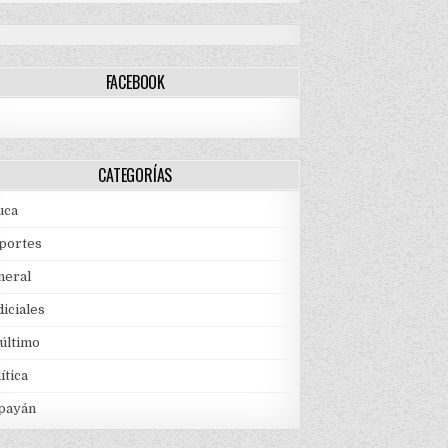
FACEBOOK
CATEGORÍAS
uca
portes
neral
iciales
 último
ítica
payán