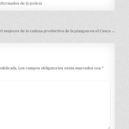
iformados de la policía
00 mujeres de la cadena productiva de la piangua en el Cauca →
publicada.
Los campos obligatorios están marcados con
*