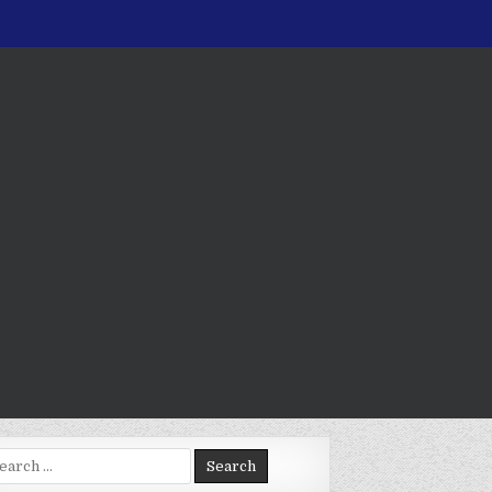
arch
: