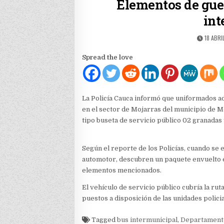
Elementos de guer
int
PUBLIS
18 ABRI
DATE:
Spread the love
La Policía Cauca informó que uniformados ads
en el sector de Mojarras del municipio de M
tipo buseta de servicio público 02 granadas 
Según el reporte de los Policías, cuando se 
automotor, descubren un paquete envuelto en
elementos mencionados.
El vehículo de servicio público cubría la ru
puestos a disposición de las unidades policia
Tagged
bus intermunicipal
,
Departamento