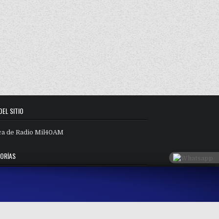
DEL SITIO
ca de Radio Mil40AM
ORÍAS
orías