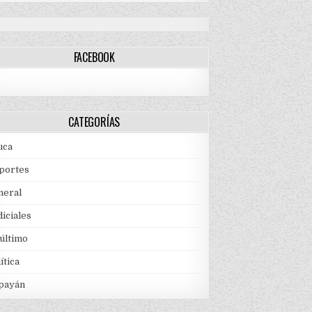
FACEBOOK
CATEGORÍAS
uca
portes
neral
iciales
 último
ítica
payán