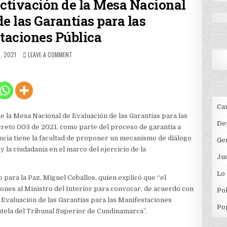
ctivación de la Mesa Nacional
e las Garantías para las
taciones Pública
HED
ON
, 2021
LEAVE A COMMENT
GOBIERNO
CONVOCÓ
LA
ACTIVACIÓN
DE
LA
Ca
MESA
e la Mesa Nacional de Evaluación de las Garantías para las
NACIONAL
De
creto 003 de 2021, como parte del proceso de garantía a
DE
ancia tiene la facultad de proponer un mecanismo de diálogo
EVALUACIÓN
Ge
DE
y la ciudadanía en el marco del ejercicio de la
LAS
Jud
GARANTÍAS
Lo
PARA
 para la Paz, Miguel Ceballos, quien explicó que “el
LAS
iones al Ministro del Interior para convocar, de acuerdo con
Pol
MANIFESTACIONES
 Evaluación de las Garantías para las Manifestaciones
PÚBLICA
Po
utela del Tribunal Superior de Cundinamarca”.