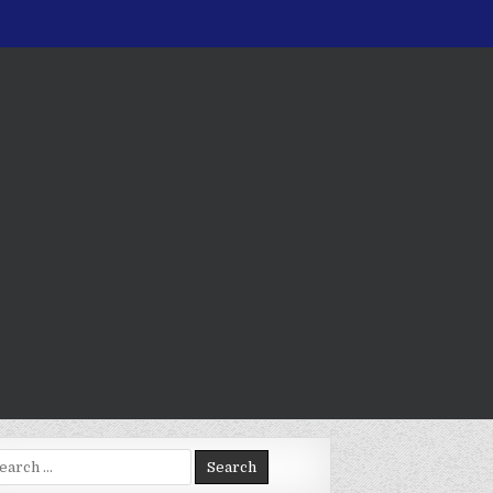
arch
: