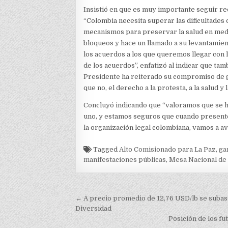
Insistió en que es muy importante seguir re
“Colombia necesita superar las dificultades 
mecanismos para preservar la salud en medi
bloqueos y hace un llamado a su levantamie
los acuerdos a los que queremos llegar con 
de los acuerdos”, enfatizó al indicar que tam
Presidente ha reiterado su compromiso de ga
que no, el derecho a la protesta, a la salud y 
Concluyó indicando que “valoramos que se h
uno, y estamos seguros que cuando presente
la organización legal colombiana, vamos a a
Tagged
Alto Comisionado para La Paz
,
ga
manifestaciones públicas
,
Mesa Nacional de
Navegación
← A precio promedio de 12,76 USD/lb se subast
de
Diversidad
Posición de los fu