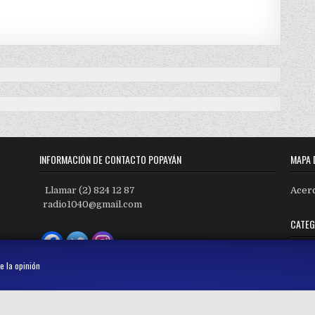
INFORMACIÓN DE CONTACTO POPAYÁN
MAPA 
Llamar (2) 824 12 87
Acer
radio1040@gmail.com
CATEG
Categ
e la opinión
Copyright © 2026 Radio Mil40 AM