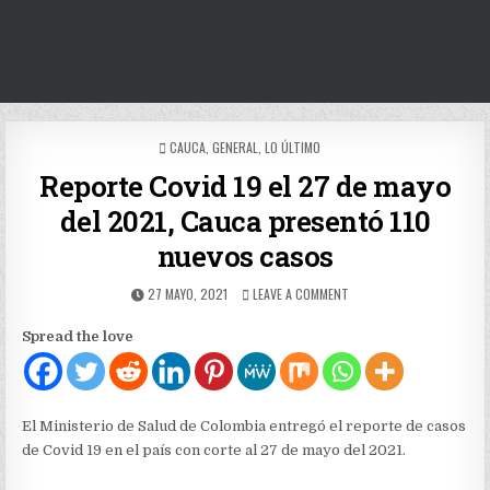
POSTED
CAUCA
,
GENERAL
,
LO ÚLTIMO
IN
Reporte Covid 19 el 27 de mayo
del 2021, Cauca presentó 110
nuevos casos
PUBLISHED
ON
27 MAYO, 2021
LEAVE A COMMENT
DATE:
REPORTE
COVID
Spread the love
19
EL
27
DE
MAYO
El Ministerio de Salud de Colombia entregó el reporte de casos
DEL
de Covid 19 en el país con corte al 27 de mayo del 2021.
2021,
CAUCA