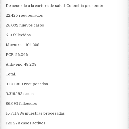
PRESENTÓ
De acuerdo a la cartera de salud, Colombia presentó:
110
NUEVOS
22.425 recuperados
CASOS
25.092 nuevos casos
513 fallecidos
Muestras: 104.269
PCR: 56.066
Antígeno: 48.203
Total:
3.101.390 recuperados
3.319.193 casos
86.693 fallecidos
16.711.384 muestras procesadas
120.276 casos activos