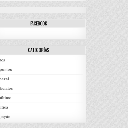
FACEBOOK
CATEGORÍAS
uca
portes
neral
iciales
 último
ítica
payán