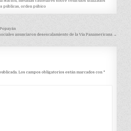
 la Nación
,
medidas cautelares sobre vehículos utilizados
as públicas
,
orden púbico
 Popayán
sociales anunciaron desescalamiento de la Vía Panamericana →
publicada.
Los campos obligatorios están marcados con
*