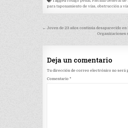
Tagged
código penal
,
Fiscalía General de
para taponamiento de vías
,
obstrucción a ví
Navegación
← Joven de 23 años continúa desaparecido en
de
Organizaciones 
entradas
Deja un comentario
Tu dirección de correo electrónico no será 
Comentario
*