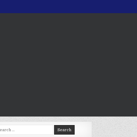
arch
: