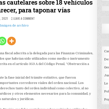
as cautelares sobre 18 vehículos
arecer, para taponar vías
HED
ON
, 2021
LEAVE A COMMENT
FISCALÍA
DECRETÓ
MEDIDAS
CAUTELARES
SOBRE
18
VEHÍCULOS
UTILIZADOS,
Ca
una fiscal adscrita a la delegada para las Finanzas Criminales,
AL
los que habrían sido utilizados como medio o instrumento
PARECER,
De
PARA
scrita en el artículo 353 A del Código Penal, “Obstrucción a
Ge
TAPONAR
VÍAS
Jud
 la fase inicial del trámite extintivo, que fueron
mportantes corredores viales del orden nacional. Los
Lo
derechos tanto del orden individual como colectivo, al no
Pol
médicos y otros elementos necesarios para la comunidad, y
naturales y jurídicas.
Po