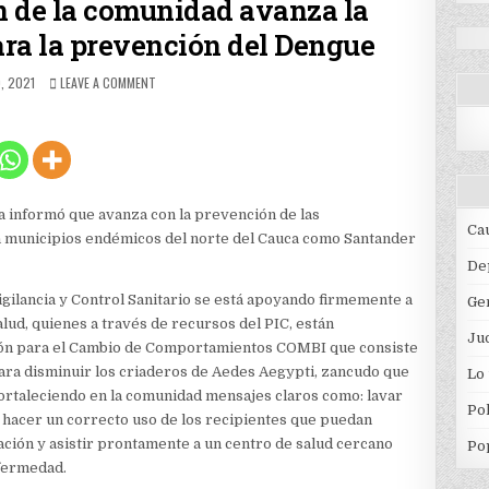
ón de la comunidad avanza la
ra la prevención del Dengue
HED
ON
, 2021
LEAVE A COMMENT
CON
LA
PARTICIPACIÓN
DE
LA
COMUNIDAD
AVANZA
a informó que avanza con la prevención de las
LA
Ca
 municipios endémicos del norte del Cauca como Santander
ESTRATEGIA
COMBI
De
PARA
igilancia y Control Sanitario se está apoyando firmemente a
Ge
LA
PREVENCIÓN
alud, quienes a través de recursos del PIC, están
Jud
DEL
ión para el Cambio de Comportamientos COMBI que consiste
DENGUE
ara disminuir los criaderos de Aedes Aegypti, zancudo que
Lo
fortaleciendo en la comunidad mensajes claros como: lavar
Pol
o; hacer un correcto uso de los recipientes que puedan
ación y asistir prontamente a un centro de salud cercano
Po
nfermedad.