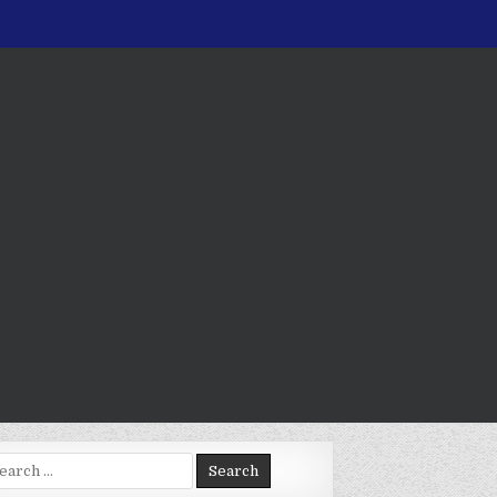
arch
: