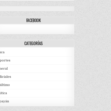
FACEBOOK
CATEGORÍAS
uca
portes
neral
iciales
 último
ítica
payán