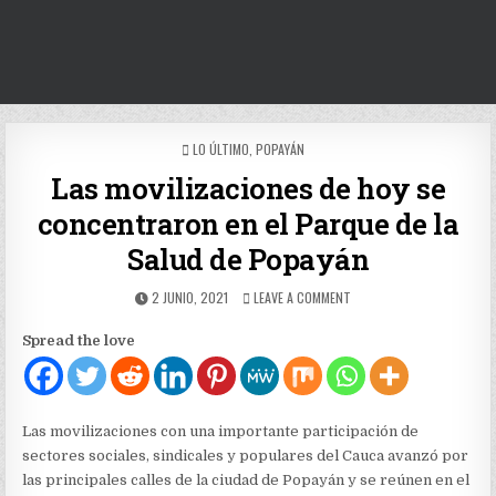
POSTED
LO ÚLTIMO
,
POPAYÁN
IN
Las movilizaciones de hoy se
concentraron en el Parque de la
Salud de Popayán
PUBLISHED
ON
2 JUNIO, 2021
LEAVE A COMMENT
DATE:
LAS
MOVILIZACIONES
Spread the love
DE
HOY
SE
CONCENTRARON
EN
Las movilizaciones con una importante participación de
EL
sectores sociales, sindicales y populares del Cauca avanzó por
PARQUE
las principales calles de la ciudad de Popayán y se reúnen en el
DE