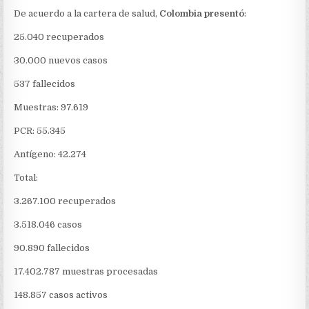
PRESENTÓ
De acuerdo a la cartera de salud,
Colombia presentó
:
219
NUEVOS
25.040 recuperados
CASOS
30.000 nuevos casos
537 fallecidos
Muestras: 97.619
PCR: 55.345
Antígeno: 42.274
Total:
3.267.100 recuperados
3.518.046 casos
90.890 fallecidos
17.402.787 muestras procesadas
148.857 casos activos