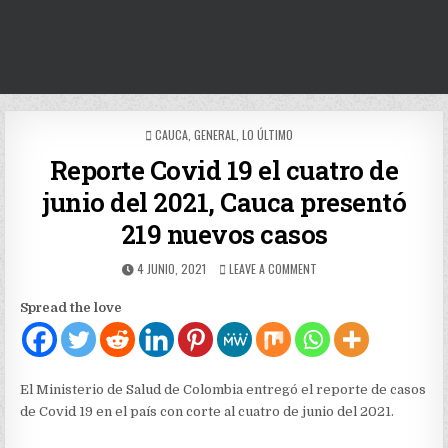
POSTED
CAUCA
,
GENERAL
,
LO ÚLTIMO
IN
Reporte Covid 19 el cuatro de
junio del 2021, Cauca presentó
219 nuevos casos
PUBLISHED
ON
4 JUNIO, 2021
LEAVE A COMMENT
DATE:
REPORTE
COVID
Spread the love
19
EL
CUATRO
DE
JUNIO
El Ministerio de Salud de Colombia entregó el reporte de casos
DEL
de Covid 19 en el país con corte al cuatro de junio del 2021.
2021,
CAUCA