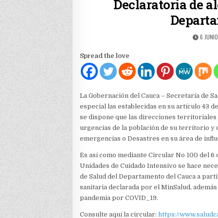
Declaratoria de al
Departa
PUBLIS
6 JUNIO
DATE:
Spread the love
La Gobernación del Cauca – Secretaría de S
especial las establecidas en su artículo 43 
se dispone que las direcciones territoriales
urgencias de la población de su territorio y 
emergencias o Desastres en su área de influ
Es así como mediante Circular No 100 del 6 d
Unidades de Cuidado Intensivo se hace necesa
de Salud del Departamento del Cauca a part
sanitaria declarada por el MinSalud, además
pandemia por COVID_19.
Consulte aquí la circular:
https://www.saludc