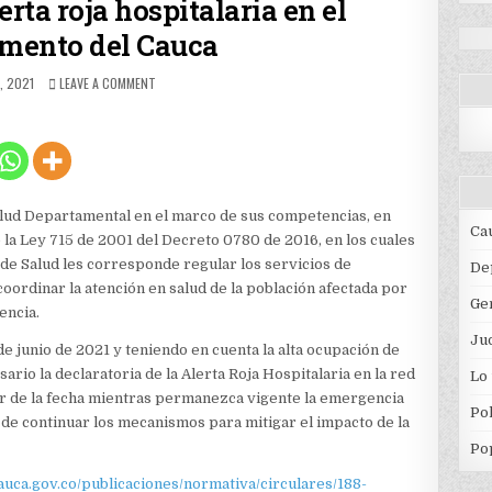
erta roja hospitalaria en el
mento del Cauca
HED
ON
, 2021
LEAVE A COMMENT
DECLARATORIA
DE
ALERTA
ROJA
HOSPITALARIA
EN
EL
alud Departamental en el marco de sus competencias, en
DEPARTAMENTO
Ca
de la Ley 715 de 2001 del Decreto 0780 de 2016, en los cuales
DEL
 de Salud les corresponde regular los servicios de
CAUCA
De
coordinar la atención en salud de la población afectada por
Ge
encia.
Jud
e junio de 2021 y teniendo en cuenta la alta ocupación de
rio la declaratoria de la Alerta Roja Hospitalaria en la red
Lo
ir de la fecha mientras permanezca vigente la emergencia
Pol
 de continuar los mecanismos para mitigar el impacto de la
Po
auca.gov.co/publicaciones/normativa/circulares/188-