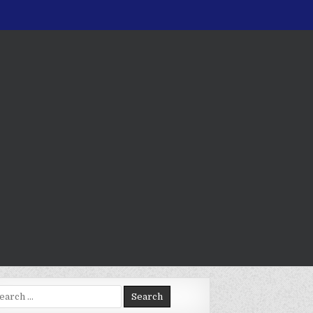
arch
: