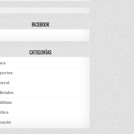
FACEBOOK
CATEGORÍAS
uca
portes
neral
iciales
 último
ítica
payán