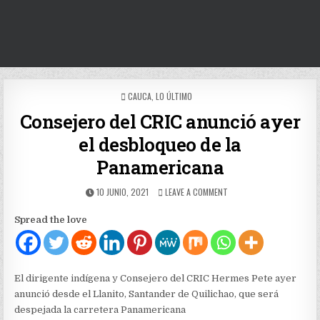
POSTED
CAUCA
,
LO ÚLTIMO
IN
Consejero del CRIC anunció ayer
el desbloqueo de la
Panamericana
PUBLISHED
ON
10 JUNIO, 2021
LEAVE A COMMENT
DATE:
CONSEJERO
DEL
Spread the love
CRIC
ANUNCIÓ
AYER
EL
DESBLOQUEO
El dirigente indígena y Consejero del CRIC Hermes Pete ayer
DE
anunció desde el Llanito, Santander de Quilichao, que será
LA
despejada la carretera Panamericana
PANAMERICANA