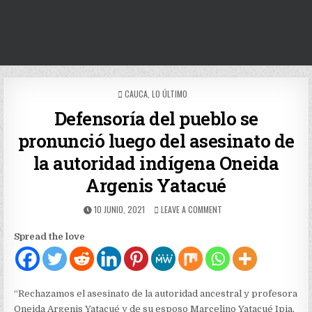
POSTED
CAUCA
,
LO ÚLTIMO
IN
Defensoría del pueblo se
pronunció luego del asesinato de
la autoridad indígena Oneida
Argenis Yatacué
PUBLISHED
ON
10 JUNIO, 2021
LEAVE A COMMENT
DATE:
DEFENSORÍA
DEL
Spread the love
PUEBLO
SE
PRONUNCIÓ
LUEGO
DEL
“Rechazamos el asesinato de la autoridad ancestral y profesora
ASESINATO
Oneida Argenis Yatacué y de su esposo Marcelino Yatacué Ipia,