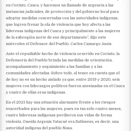
DE
en Corinto, Cauca, y hacemos un llamado de urgencia a las
LA
AUTORIDAD
instancias judiciales, de protección y del gobierno local para
INDÍGENA
adoptar medidas concertadas con las autoridades indígenas,
ONEIDA
que logren frenar la ola de violencia que hoy afecta a las
ARGENIS
lideresas indígenas del Cauca y principalmente a las mujeres
YATACUÉ
de la subregión norte de ese departamento”, dijo este
miércoles el Defensor del Pueblo, Carlos Camargo Assis.
Ante el repudiable hecho de violencia ocurrido en Corinto, la
Defensoría del Pueblo brinda las medidas de orientación,
acompañamiento y seguimiento a las familias y a las
comunidades afectadas. Sobre todo, al tener en cuenta que el
de hoy no es un hecho aislado ya que, entre 2019 y 2020, seis
mujeres con liderazgos políticos fueron asesinadas en el Cauca
y cuatro de ellas eran indígenas.
En el 2021 hay una situación alarmante frente a los riesgos
exacerbados para las mujeres, pues en tan sólo cuatro meses,
cuatro lideresas indígenas perdieron sus vidas de forma
violenta. Oneida Argenis Yatacué era Sathwesx, es decir, una
autoridad indígena del pueblo Nasa.