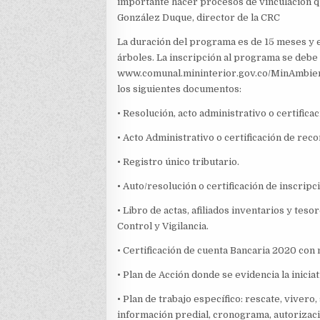
importante hacer procesos de vinculación qu
González Duque, director de la CRC
La duración del programa es de 15 meses y e
árboles. La inscripción al programa se debe 
www.comunal.mininterior.gov.co/MinAmbien
los siguientes documentos:
• Resolución, acto administrativo o certifica
• Acto Administrativo o certificación de re
• Registro único tributario.
• Auto/resolución o certificación de inscripc
• Libro de actas, afiliados inventarios y teso
Control y Vigilancia.
• Certificación de cuenta Bancaria 2020 con
• Plan de Acción donde se evidencia la inicia
• Plan de trabajo específico: rescate, vivero
información predial, cronograma, autorizac