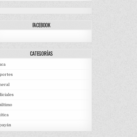
FACEBOOK
CATEGORÍAS
uca
portes
neral
iciales
 último
ítica
payán