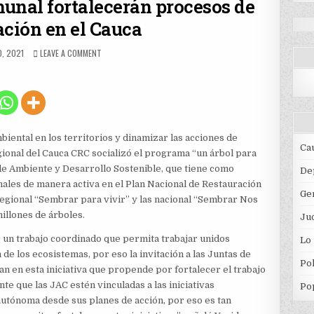
unal fortalecerán procesos de
ación en el Cauca
HED
ON
O, 2021
LEAVE A COMMENT
JUNTAS
DE
ACCIÓN
COMUNAL
FORTALECERÁN
PROCESOS
DE
mbiental en los territorios y dinamizar las acciones de
REFORESTACIÓN
Ca
ional del Cauca CRC socializó el programa “un árbol para
EN
 de Ambiente y Desarrollo Sostenible, que tiene como
EL
De
CAUCA
nales de manera activa en el Plan Nacional de Restauración
Ge
regional “Sembrar para vivir” y las nacional “Sembrar Nos
illones de árboles.
Jud
 un trabajo coordinado que permita trabajar unidos
Lo
de los ecosistemas, por eso la invitación a las Juntas de
Pol
an en esta iniciativa que propende por fortalecer el trabajo
te que las JAC estén vinculadas a las iniciativas
Po
autónoma desde sus planes de acción, por eso es tan