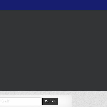
arch
: