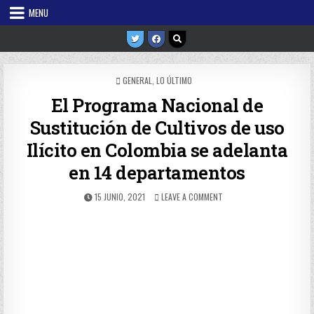
Skip
MENU
to
content
POSTED
GENERAL
,
LO ÚLTIMO
IN
El Programa Nacional de
Sustitución de Cultivos de uso
Ilícito en Colombia se adelanta
en 14 departamentos
PUBLISHED
ON
15 JUNIO, 2021
LEAVE A COMMENT
DATE:
EL
PROGRAMA
NACIONAL
DE
SUSTITUCIÓN
DE
CULTIVOS
DE
USO