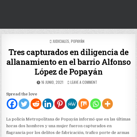
POSTED
JUDICIALES
,
POPAYÁN
IN
Tres capturados en diligencia de
allanamiento en el barrio Alfonso
López de Popayán
PUBLISHED
ON
16 JUNIO, 2021
LEAVE A COMMENT
DATE:
TRES
CAPTURADOS
Spread the love
EN
DILIGENCIA
DE
ALLANAMIENTO
EN
La policía Metropolitana de Popayán informó que en las últimas
EL
horas dos hombres y una mujer fueron capturados en
BARRIO
flagrancia por los delitos de fabricación, trafico porte de armas
ALFONSO