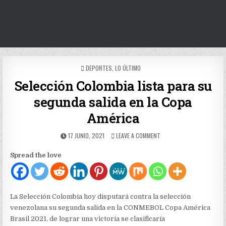
POSTED
DEPORTES
,
LO ÚLTIMO
IN
Selección Colombia lista para su
segunda salida en la Copa
América
PUBLISHED
ON
17 JUNIO, 2021
LEAVE A COMMENT
DATE:
SELECCIÓN
COLOMBIA
Spread the love
LISTA
PARA
SU
SEGUNDA
SALIDA
La Selección Colombia hoy disputará contra la selección
EN
venezolana su segunda salida en la CONMEBOL Copa América
LA
Brasil 2021, de lograr una victoria se clasificaría
COPA