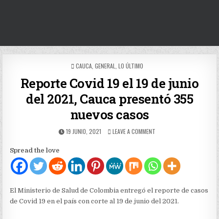
POSTED
CAUCA
,
GENERAL
,
LO ÚLTIMO
IN
Reporte Covid 19 el 19 de junio
del 2021, Cauca presentó 355
nuevos casos
PUBLISHED
ON
19 JUNIO, 2021
LEAVE A COMMENT
DATE:
REPORTE
COVID
Spread the love
19
EL
19
DE
JUNIO
El Ministerio de Salud de Colombia entregó el reporte de casos
DEL
de Covid 19 en el país con corte al 19 de junio del 2021.
2021,
CAUCA