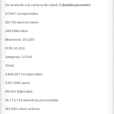
PRESENTÓ
De acuerdo a la cartera de salud,
Colombia presentó
:
355
NUEVOS
27.607 recuperados
CASOS
28.734 nuevos casos
589 fallecidos
Muestras: 101.295
PCR: 50.252
Antígeno: 51.043
Total:
3.644.287 recuperados
3.917.348 casos
99.335 fallecidos
18.772.724 muestras procesadas
161.920 casos activos