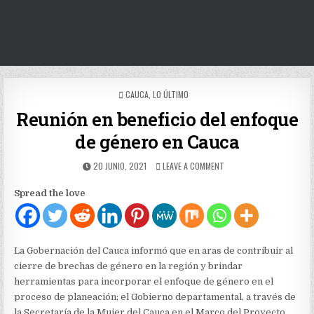
POSTED
CAUCA
,
LO ÚLTIMO
IN
Reunión en beneficio del enfoque
de género en Cauca
PUBLISHED
ON
20 JUNIO, 2021
LEAVE A COMMENT
DATE:
REUNIÓN
EN
Spread the love
BENEFICIO
DEL
ENFOQUE
DE
GÉNERO
La Gobernación del Cauca informó que en aras de contribuir al
EN
cierre de brechas de género en la región y brindar
CAUCA
herramientas para incorporar el enfoque de género en el
proceso de planeación; el Gobierno departamental, a través de
la Secretaría de la Mujer del Cauca en el Marco del Proyecto