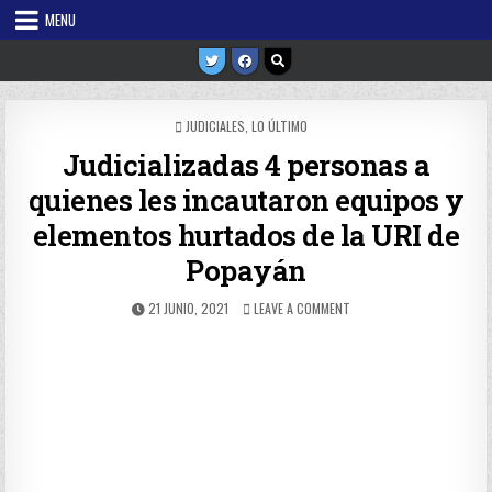
Skip
MENU
to
content
POSTED
JUDICIALES
,
LO ÚLTIMO
IN
Judicializadas 4 personas a
quienes les incautaron equipos y
elementos hurtados de la URI de
Popayán
PUBLISHED
ON
21 JUNIO, 2021
LEAVE A COMMENT
DATE:
JUDICIALIZADAS
4
PERSONAS
A
QUIENES
LES
INCAUTARON
EQUIPOS
Y