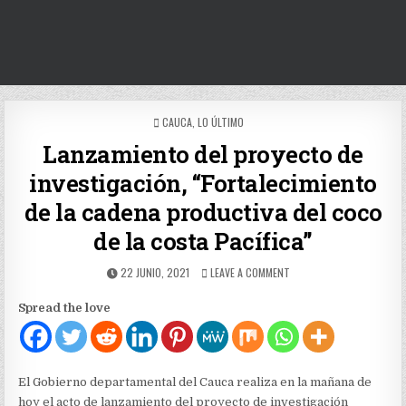
POSTED
CAUCA
,
LO ÚLTIMO
IN
Lanzamiento del proyecto de
investigación, “Fortalecimiento
de la cadena productiva del coco
de la costa Pacífica”
PUBLISHED
ON
22 JUNIO, 2021
LEAVE A COMMENT
DATE:
LANZAMIENTO
DEL
Spread the love
PROYECTO
DE
INVESTIGACIÓN,
“FORTALECIMIENTO
DE
El Gobierno departamental del Cauca realiza en la mañana de
LA
hoy el acto de lanzamiento del proyecto de investigación