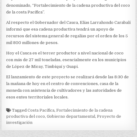
CADENA
denominado, “Fortalecimiento de la cadena productiva del coco
PRODUCTIVA
DEL
de la costa Pacífica”.
COCO
DE
Al respecto el Gobernador del Cauca, Elías Larrahondo Carabalí
LA
informó que esa cadena productiva tendrá un apoyo de
COSTA
recursos del sistema general de regalías por el orden de los 5
PACÍFICA”
mil 800 millones de pesos.
Hoy el Cauca es el tercer productor a nivel nacional de coco
con más de 27 mil toneladas, esencialmente en los municipios
de López de Micay, Timbiquí y Guapi.
El lanzamiento de este proyecto se realizará desde las 8:30 de
la mañana de hoy en el centro de convenciones, casa de la
moneda con asistencia de cultivadores y las autoridades de
esos entes territoriales locales.
Tagged
Costa Pacífica
,
Fortalecimiento de la cadena
productiva del coco
,
Gobierno departamental
,
Proyecto de
investigación