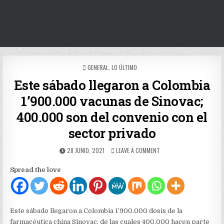
POSTED
GENERAL
,
LO ÚLTIMO
IN
Este sábado llegaron a Colombia
1’900.000 vacunas de Sinovac;
400.000 son del convenio con el
sector privado
PUBLISHED
ON
28 JUNIO, 2021
LEAVE A COMMENT
DATE:
ESTE
SÁBADO
Spread the love
LLEGARON
A
COLOMBIA
1’900.000
VACUNAS
Este sábado llegaron a Colombia 1’900.000 dosis de la
DE
farmacéutica china Sinovac, de las cuales 400.000 hacen parte